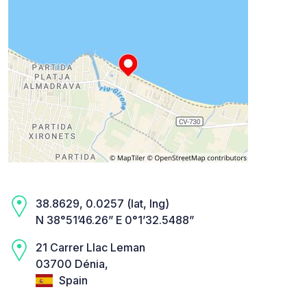
38.8629, 0.0257 (lat, lng)
N 38°51’46.26” E 0°1’32.5488”
21 Carrer Llac Leman
03700 Dénia,
Spain