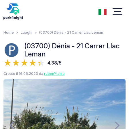
Home
Luoghi
(03700) Dénia - 21 Carrer Llac Leman
(03700) Dénia - 21 Carrer Llac
Leman
4.38/5
Creato il 16.06.2023 da
rubenYtania