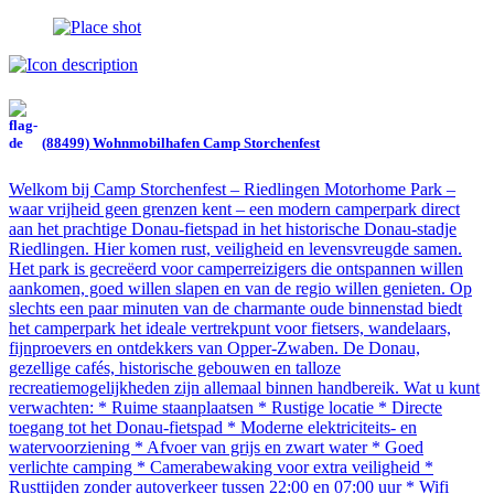
(88499) Wohnmobilhafen Camp Storchenfest
Welkom bij Camp Storchenfest – Riedlingen Motorhome Park –
waar vrijheid geen grenzen kent – een modern camperpark direct
aan het prachtige Donau-fietspad in het historische Donau-stadje
Riedlingen. Hier komen rust, veiligheid en levensvreugde samen.
Het park is gecreëerd voor camperreizigers die ontspannen willen
aankomen, goed willen slapen en van de regio willen genieten. Op
slechts een paar minuten van de charmante oude binnenstad biedt
het camperpark het ideale vertrekpunt voor fietsers, wandelaars,
fijnproevers en ontdekkers van Opper-Zwaben. De Donau,
gezellige cafés, historische gebouwen en talloze
recreatiemogelijkheden zijn allemaal binnen handbereik. Wat u kunt
verwachten: * Ruime staanplaatsen * Rustige locatie * Directe
toegang tot het Donau-fietspad * Moderne elektriciteits- en
watervoorziening * Afvoer van grijs en zwart water * Goed
verlichte camping * Camerabewaking voor extra veiligheid *
Rusttijden zonder autoverkeer tussen 22:00 en 07:00 uur * Wifi