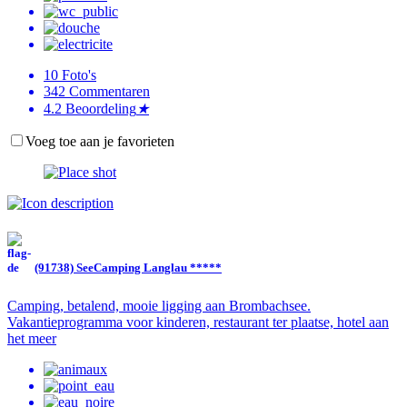
10
Foto's
342
Commentaren
4.2
Beoordeling
★
Voeg toe aan je favorieten
(91738) SeeCamping Langlau *****
Camping, betalend, mooie ligging aan Brombachsee.
Vakantieprogramma voor kinderen, restaurant ter plaatse, hotel aan
het meer