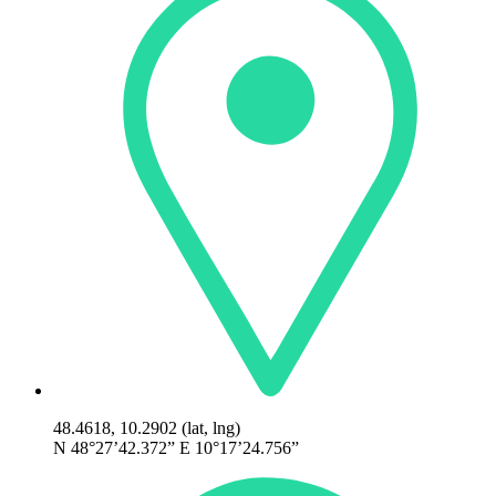
48.4618, 10.2902 (lat, lng)
N 48°27’42.372” E 10°17’24.756”