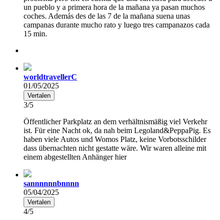
un pueblo y a primera hora de la mañana ya pasan muchos
coches. Además des de las 7 de la mañana suena unas
campanas durante mucho rato y luego tres campanazos cada
15 min.
worldtravellerC
01/05/2025
Vertalen
3/5
Öffentlicher Parkplatz an dem verhältnismäßig viel Verkehr
ist. Für eine Nacht ok, da nah beim Legoland&PeppaPig. Es
haben viele Autos und Womos Platz, keine Vorbotsschilder
dass übernachten nicht gestatte wäre. Wir waren alleine mit
einem abgestellten Anhänger hier
sannnnnnbnnnn
05/04/2025
Vertalen
4/5