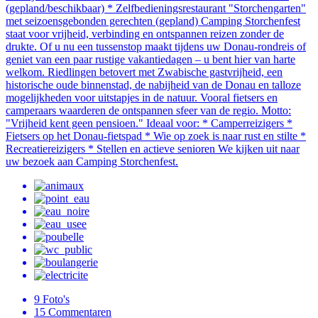
(gepland/beschikbaar) * Zelfbedieningsrestaurant "Storchengarten"
met seizoensgebonden gerechten (gepland) Camping Storchenfest
staat voor vrijheid, verbinding en ontspannen reizen zonder de
drukte. Of u nu een tussenstop maakt tijdens uw Donau-rondreis of
geniet van een paar rustige vakantiedagen – u bent hier van harte
welkom. Riedlingen betovert met Zwabische gastvrijheid, een
historische oude binnenstad, de nabijheid van de Donau en talloze
mogelijkheden voor uitstapjes in de natuur. Vooral fietsers en
camperaars waarderen de ontspannen sfeer van de regio. Motto:
"Vrijheid kent geen pensioen." Ideaal voor: * Camperreizigers *
Fietsers op het Donau-fietspad * Wie op zoek is naar rust en stilte *
Recreatiereizigers * Stellen en actieve senioren We kijken uit naar
uw bezoek aan Camping Storchenfest.
9
Foto's
15
Commentaren