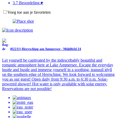
3.7
Beoordeling
★
Voeg toe aan je favorieten
(82211) Herrsching am Ammersee - Mühlfeld 24
Let yourself be captivated by the indescribably beautiful and
romantic atmosphere here at Lake Ammersee. Escape the everyday
hustle and bustle and immerse yourself in a soothing, tranquil idyll
on the southern edge of Herrsching. We look forward to welcoming
you as our guest! Open daily from 9:30 a.m. to 6:30 p.m. Solar-
powered shower! Hot water is only available with solar energy.
Reservations are not possible!