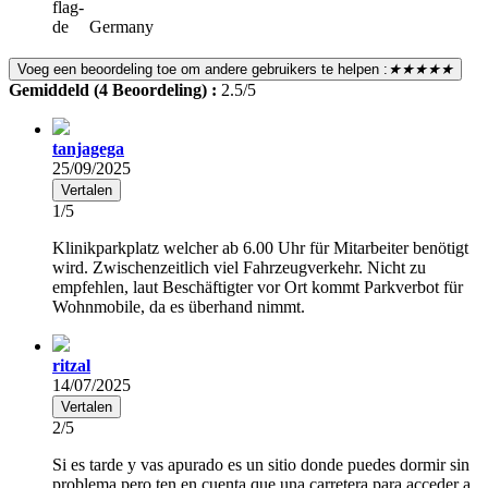
Germany
Voeg een beoordeling toe om andere gebruikers te helpen :
★★★★★
Gemiddeld (4 Beoordeling) :
2.5/5
tanjagega
25/09/2025
Vertalen
1/5
Klinikparkplatz welcher ab 6.00 Uhr für Mitarbeiter benötigt
wird. Zwischenzeitlich viel Fahrzeugverkehr. Nicht zu
empfehlen, laut Beschäftigter vor Ort kommt Parkverbot für
Wohnmobile, da es überhand nimmt.
ritzal
14/07/2025
Vertalen
2/5
Si es tarde y vas apurado es un sitio donde puedes dormir sin
problema pero ten en cuenta que una carretera para acceder a