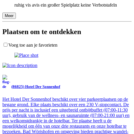
ruhig vis avis ein großer Spielplatz keine Verbotstafeln
Meer
Plaatsen om te ontdekken
Voeg toe aan je favorieten
(86825) Hotel Der Sonnenhof
Het Hotel Der Sonnenhof beschikt over vier parkeerplaatsen op de
begane grond. Elke plaats beschikt over een 230 V-stopcontact. De
prijs per nacht is inclusief een uitgebreid ontbijtbuffet (07:00-11:30
uur), gebruik van de wellness- en saunaruimte (07:00-21:00 uur) en
een welkomstdrankje in de hotelbar. Ter plaatse heeft u de
mogelijkheid om één van onze drie restaurants en onze hotelbar te
bezoeken. Bad Wörishofen en omgeving bieden prachtige wandel-