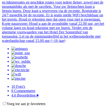
en hikingroutes en geschikte routes voor iedere fietser, zowel met de
mountainbike als met de racefiets. Voor uw fietstochten kunt u
fietsen huren. Deze kunt u reserveren via de receptie. Registratie is
24/7 mogelijk bij de receptie. Er is gratis snelle WiFi beschikbaar op
het terrein. Houd er rekening mee dat open vuur niet is toegestaan.
Korte pauzezone: Houd u aan de avondstilte vanaf 22.00 uur, zet het
volume lager en houd rekening met uw buren. Verder zijn de
algemene voorwaarden van het Hotel Der Sonnenhof van
toepassing. Let op de minimumleeftijd in het wellnessgedeelte met
waterlandschap vanaf 15.00 uur (>16 jaar)
10
Foto's
8
Commentaren
4.6
Beoordeling
★
Voeg toe aan je favorieten