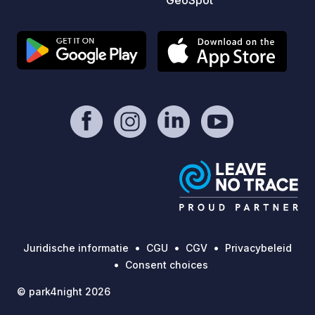
GeoSpot
crypte en de kloostertuin zijn het hele
Bayer
jaar door te bezoeken. Rondleidingen
with i
zijn op afspraak mogelijk. Let op de
memorabl
actuele openingstijden van de
direct
verschillende bedrijven. Parkeren is
the Ai
gratis. Het klooster stelt vrijwillige
Ideal s
donaties echter zeer op prijs. Let op:
hiking and
De parkeerplaats is uitsluitend
bicycl
bestemd voor kortstondig verblijf met
range of e
campers. Gelieve geen
highlights: - Long Night
kampeeruitrusting op te zetten.
Shoppi
Bedankt voor uw begrip.
center
July 17
ground
and 25 at
Juridische informatie
CGU
CGV
Privacybeleid
the Ble
Consent choices
the Bleich Park
© park4night 2026
the Ne
26 at the F