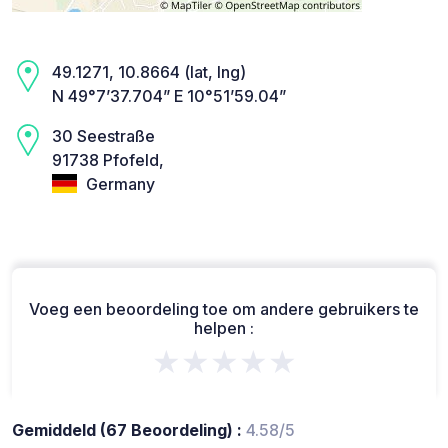
49.1271, 10.8664 (lat, lng)
N 49°7’37.704” E 10°51’59.04”
30 Seestraße
91738 Pfofeld,
Germany
Voeg een beoordeling toe om andere gebruikers te
helpen :
★★★★★
Gemiddeld (67 Beoordeling) :
4.58/5