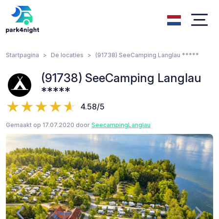
Startpagina
De locaties
(91738) SeeCamping Langlau *****
(91738) SeeCamping Langlau
*****
4.58/5
Gemaakt op 17.07.2020 door
SeecampingLanglau