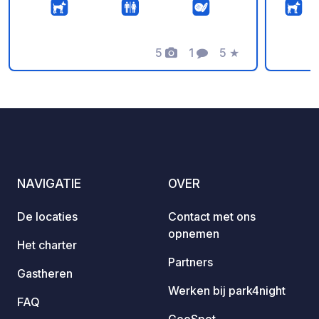
prachtig uitzicht over het Sulzdal en 's
der Ai
ochtends adembenemende
culina
zonsopgangen bewonderen. Het
thus a
nabijgelegen Main-Donaukanaal nodigt
5
1
5
★
the bo
Foto's
Commentaar
Beoordeling
uit tot ontspannende wandelingen of
and wine r
fietstochten. De onlangs gerenoveerde
exclus
kloostertaverne en het terras met
year-round Amenities:
biertuin verwennen hongerige gasten
servic
met vers getapt kloosterbier, regionale
dispos
specialiteiten uit de kloosterkeuken en
Elektr
gebak uit de kloosterbakkerij –
pavers
NAVIGATIE
OVER
uiteraard allemaal biologisch. De
histor
biologische markt biedt ook een
opport
De locaties
Contact met ons
warme maaltijd, koffie met gebak en
Museum
opnemen
snacks om mee te nemen. Eind 2026
the un
Het charter
wordt de biologische markt
situat
Partners
Gastheren
omgebouwd tot een 24/7 winkel. Er is
the ed
Werken bij park4night
een laadstation voor e-bikes
advent
FAQ
beschikbaar. De kloosterkerk, de
Aerial