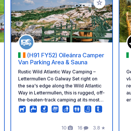
oe aan je favorieten
Voeg toe aan je 
(H91 FY52) Oileánra Camper
Van Parking Area & Sauna
Ge
Rustic Wild Atlantic Way Camping –
vl
Lettermullen Co Galway Set right on
re
the sea's edge along the Wild Atlantic
au
Way in Lettermullen, this is rugged, off-
er
the-beaten-track camping at its most
pr
authentic. The site sits exposed to the
b
elements on the Connemara coastline,
bi
with uninterrupted views across the
10
16
3.8
★
is
bay — the kind of raw, dramatic
en
rdeling
Foto's
Commentaren
Beoordeling