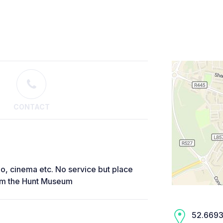
CONTACT
o, cinema etc. No service but place
rom the Hunt Museum
52.6693,