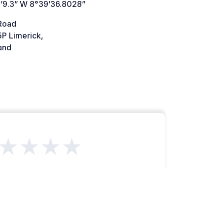
’9.3” W 8°39’36.8028”
 Road
P Limerick,
and
★★★★