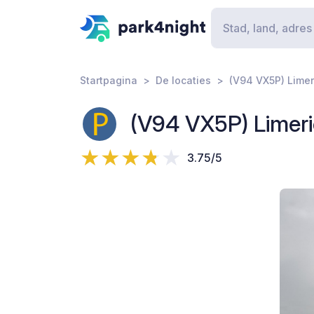
Startpagina
De locaties
(V94 VX5P) Limer
(V94 VX5P) Limeri
3.75/5