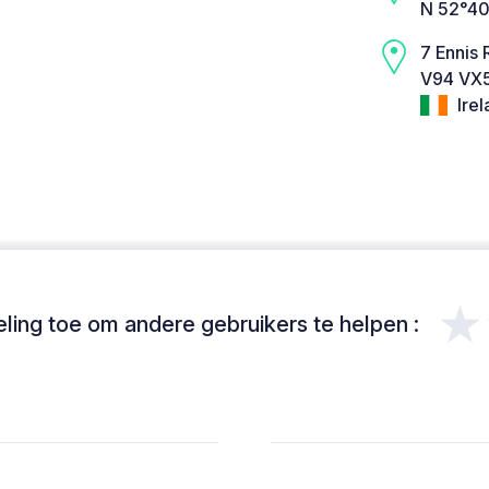
N 52°40
7 Ennis
V94 VX5
Irel
★
ing toe om andere gebruikers te helpen :