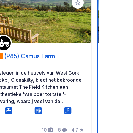
favorieten
Voeg toe aan je favorieten
(P85) Camus Farm
(N41D8
Parks Ro
legen in de heuvels van West Cork,
Lynders Hol
akbij Clonakilty, biedt het bekroonde
Riverside To
staurant The Field Kitchen een
Located on t
thentieke 'van boer tot tafel'-
River Shann
varing, waarbij veel van de
Rooskey is 
oducten afkomstig zijn van de
destination i
iologische Camus Farm. Met ruime
Hidden Hear
nnen- en overdekte buitenfaciliteiten
tranquil wat
 er voor elk weertype een geschikte
10
6
4.7
★
countryside, 
Foto's
Commentaren
Beoordeling