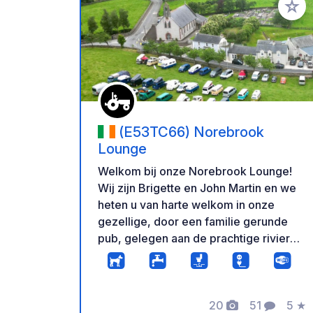
Voeg t
(E53TC66) Norebrook
Lounge
Welkom bij onze Norebrook Lounge!
Wij zijn Brigette en John Martin en we
heten u van harte welkom in onze
gezellige, door een familie gerunde
pub, gelegen aan de prachtige rivier
de Nore. Het is de perfecte plek om te
ontspannen na een dag autorijden en te
genieten van authentieke Tipperary-
20
51
5
★
gastvrijheid in een warme, vriendelijke
Foto's
Commentar
Beoo