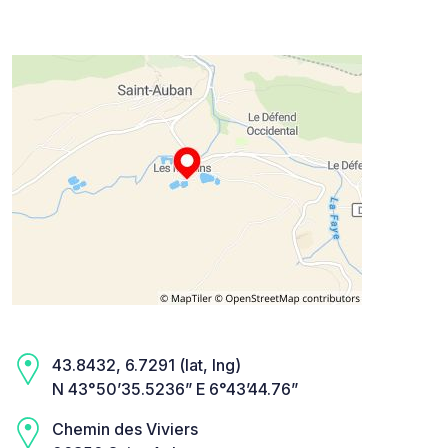
43.8432, 6.7291 (lat, lng)
N 43°50’35.5236” E 6°43’44.76”
Chemin des Viviers