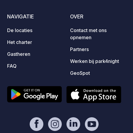
landschappen.
Verdon
Gorges du V
NAVIGATIE
OVER
natuurl
voor g
De locaties
Contact met ons
zijn na
opnemen
Het charter
Partners
Gastheren
Werken bij park4night
FAQ
GeoSpot