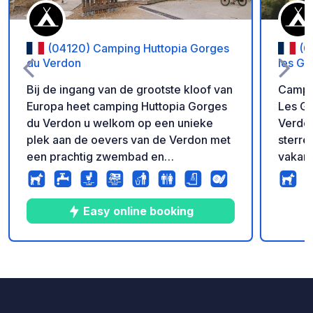
(04120) Camping Huttopia Gorges
(0
du Verdon
les G
Bij de ingang van de grootste kloof van
Campin
Europa heet camping Huttopia Gorges
Les G
du Verdon u welkom op een unieke
Verdon
plek aan de oevers van de Verdon met
sterren Natuurcampi
een prachtig zwembad en
vakant
privétoegang tot het strand. Het ideale
rustig
basiskamp om te genieten van
11 hec
buitenactiviteiten en spannende
besch
Easy online booking
wildwatersporten. Neem een duik in de
(Natura
zwembaden (waarvan er één
ongema
verwarmd is) of geniet van
bos of
9
60
4.1
★
Foto's
Commentaren
Beoordeling
privétoegang tot het strand om te
en caravans. Rece
ontspannen te midden van de
gloedn
ongerepte natuur en adembenemende
Bevoor