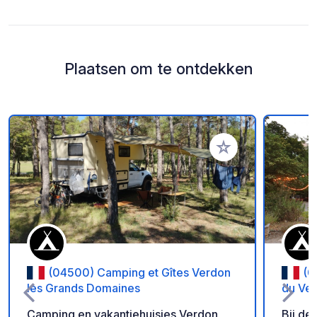
Plaatsen om te ontdekken
Voeg toe aan je fav
(04500) Camping et Gîtes Verdon
(0
les Grands Domaines
du Ve
Camping en vakantiehuisjes Verdon
Bij de