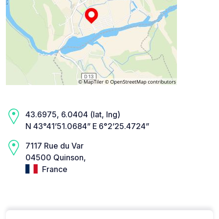
43.6975, 6.0404 (lat, lng)
N 43°41’51.0684” E 6°2’25.4724”
7117 Rue du Var
04500 Quinson,
France