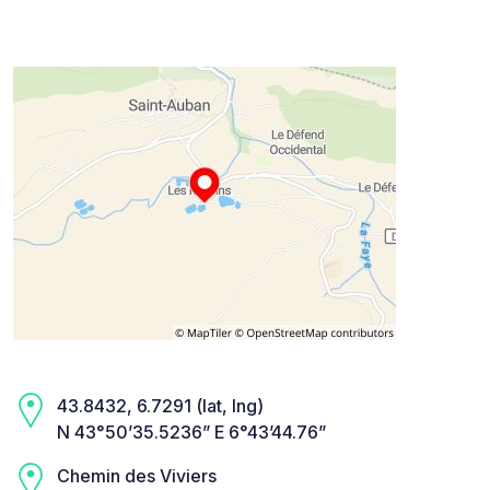
43.8432, 6.7291 (lat, lng)
N 43°50’35.5236” E 6°43’44.76”
Chemin des Viviers