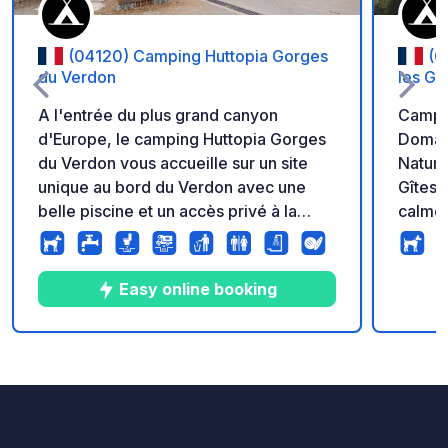
(04120) Camping Huttopia Gorges
(0
du Verdon
les G
A l'entrée du plus grand canyon
Campin
d'Europe, le camping Huttopia Gorges
Domain
du Verdon vous accueille sur un site
Natura 20
unique au bord du Verdon avec une
Gîtes 
belle piscine et un accès privé à la
calme 
plage. Le camp de base idéal pour
domain
profiter des activités de pleine nature
Natur
et des sports d'eaux vives à sensations
délimi
Easy online booking
fortes. Piquez une tête dans les
prairi
piscines (dont une chauffée) ou
cars. 
profitez d'un accès privé à la plage
rénové
9
60
4.1
★
Photos
Commentaires
Note
pour vous détendre au milieu d'une
Verdon
nature préservée et de paysages à
– les 
couper le souffle.
nature