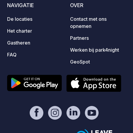
• Elektriciteit 
NAVIGATIE
OVER
Wij ve
van Lo
De locaties
Contact met ons
verkennen. Aanbevol
opnemen
route
Het charter
routes
Partners
Gastheren
boerderij. Tarief voor ga
Werken bij park4night
fiets voor 
FAQ
Het lo
GeoSpot
toiletten
op 1 km afstand
8 – Longian
Aankom
11:00 ⸻ VERBLIJFSDUUR Maximaal
1 nacht. ⸻ HULP Wij helpen
bij kl
werke
werkplaats. ⸻ Wij z
geopend. Maart – Oktob