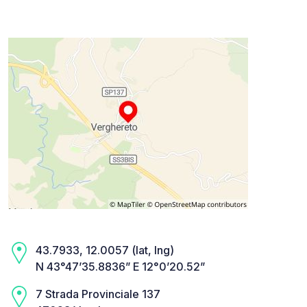
43.7933, 12.0057 (lat, lng)
N 43°47’35.8836” E 12°0’20.52”
7 Strada Provinciale 137