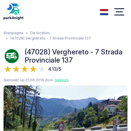
Startpagina
De locaties
(47028) Verghereto - 7 Strada Provinciale 137
(47028) Verghereto - 7 Strada
Provinciale 137
4.13/5
Gemaakt op 01.06.2016 door
galepao