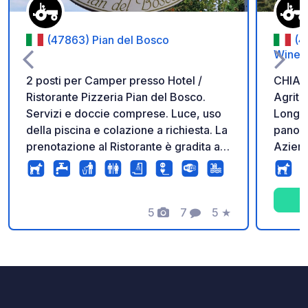
(47863) Pian del Bosco
(4
Winer
2 posti per Camper presso Hotel /
CHIAM
Ristorante Pizzeria Pian del Bosco.
Agritu
Servizi e doccie comprese. Luce, uso
Longia
della piscina e colazione a richiesta. La
panora
prenotazione al Ristorante è gradita all'
Aziend
arrivo. No smaltimento. Non
di vino
consigliabile per veicolo di 7 metri +.
prodotti tra
Strada a tornanti. Hotel Ristorante con
tranqui
gestione tedesca. Pizze giganti da
5
7
5
★
propri
Foto
Commenti
Valutazione
tagliare con le forbici, Pasta fatta in
disponi
casa, Prodotti del territorio.
FORM
Prenotazione tramite telefono o Mail
(OBBLIGATOR
dispon
formula: Cena + Degustazio