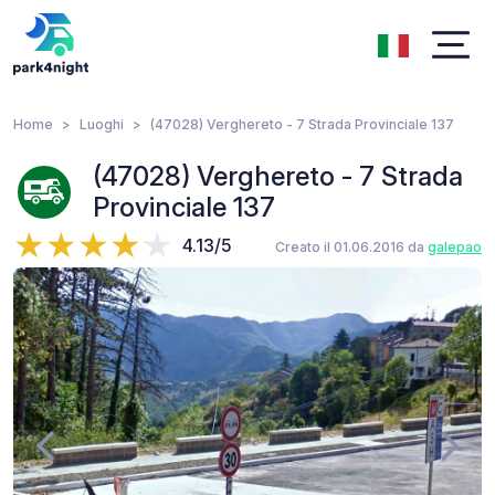
Home
Luoghi
(47028) Verghereto - 7 Strada Provinciale 137
(47028) Verghereto - 7 Strada
Provinciale 137
4.13/5
Creato il 01.06.2016 da
galepao