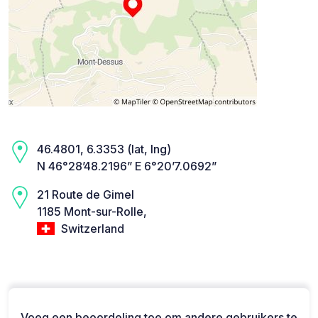
46.4801, 6.3353 (lat, lng)
N 46°28’48.2196” E 6°20’7.0692”
21 Route de Gimel
1185 Mont-sur-Rolle,
Switzerland
Voeg een beoordeling toe om andere gebruikers te