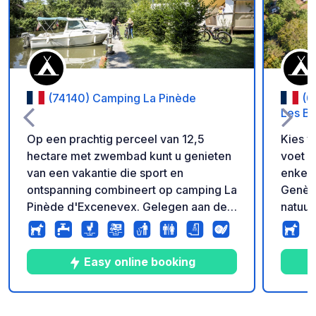
(74140) Camping La Pinède
(0
Les Ba
Op een prachtig perceel van 12,5
Kies v
hectare met zwembad kunt u genieten
voet v
van een vakantie die sport en
enkele
ontspanning combineert op camping La
Genève
Pinède d'Excenevex. Gelegen aan de
natuur
oevers van het Meer van Genève, het
versch
grootste meer van Europa, dichtbij
ideal
Zwitserland en de beste
op het
Easy online booking
Savoiebestemmingen zoals Thonon-
in de
Les-Bains en Evian, kunt u hier
alle c
genieten van een vakantie met uw
omgev
9
112
3.7
★