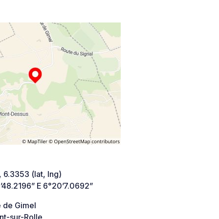
 6.3353 (lat, lng)
’48.2196” E 6°20’7.0692”
e de Gimel
t-sur-Rolle,