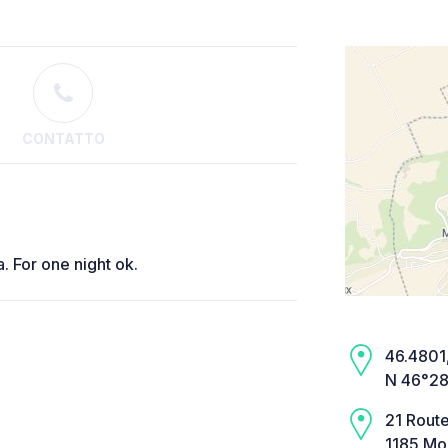
CONTATTO
 For one night ok.
46.4801,
N 46°28
21 Rout
1185 Mon