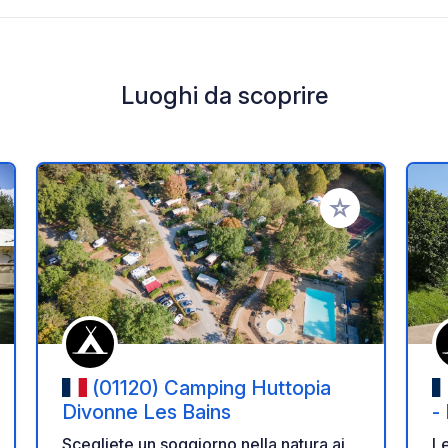
Luoghi da scoprire
i ai tuoi preferiti
Aggiungi ai tuoi p
(01120) Camping Huttopia
Divonne Les Bains
-
Scegliete un soggiorno nella natura ai
Le