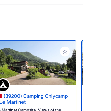
referiti
Aggiungi ai tuoi preferiti
(39200) Camping Onlycamp
(1422)
 Le Martinet
Campeggio co
 Martinet Campsite. Views of the