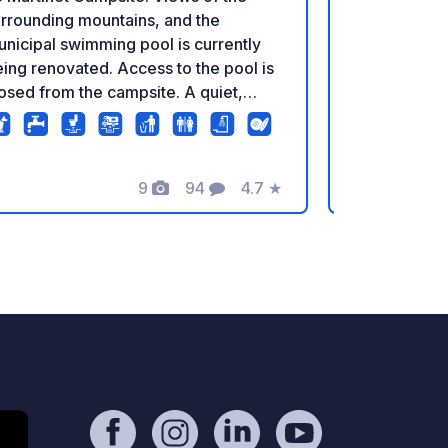
campeggio c
rrounding mountains, and the
acque grigie
nicipal swimming pool is currently
campeggio a 
ing renovated. Access to the pool is
Bella accogl
osed from the campsite. A quiet,
l'acqua è ne
mily-friendly campsite located on the
reception d
nks of the Tacon River. Close to the
obbligo di s
ail to the Flumen waterfalls.
9
94
4.7
★
Foto
Commenti
Valutazione