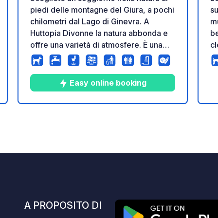
piedi delle montagne del Giura, a pochi
su
chilometri dal Lago di Ginevra. A
mu
Huttopia Divonne la natura abbonda e
be
offre una varietà di atmosfere. È una
cl
destinazione ideale per provare gli
fa
sport acquatici sul lago, fare il bagno
ba
nelle rilassanti sorgenti termali e
tr
Easy online booking
scoprire tutte le attrazioni culturali della
zona circostante.
10
49
3.7
★
zione
Foto
Commenti
Valutazione
E
A PROPOSITO DI