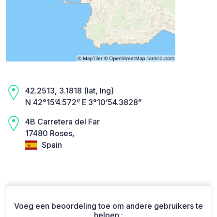
42.2513, 3.1818 (lat, lng)
N 42°15’4.572” E 3°10’54.3828”
4B Carretera del Far
17480 Roses,
Spain
Voeg een beoordeling toe om andere gebruikers te
helpen :