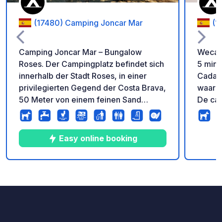
(17480) Camping Joncar Mar
(1
Camping Joncar Mar – Bungalow
Wecam
Roses. Der Campingplatz befindet sich
5 minu
innerhalb der Stadt Roses, in einer
Cadaqu
privilegierten Gegend der Costa Brava,
waar h
50 Meter von einem feinen Sand
De cam
Strand. Ob im Caravan oder im Zelt –
kampe
bergseitig oder seeseitig – bei uns sind
uitzic
Sie in bester Gesellschaft. Der
Glamping ten
Easy online booking
Camping Joncar Mar hatt einfach alles,
unieke
damit sich ihre Familie rund um die Uhr
wohlfühlt. Ganzjährig geöffnet.
10
362
3.4
★
Foto's
Commentaren
Beoordeling