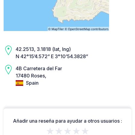
42.2513, 3.1818 (lat, lng)
N 42°15’4.572” E 3°10’54.3828”
4B Carretera del Far
17480 Roses,
Spain
Añadir una reseña para ayudar a otros usuarios :
★★★★★