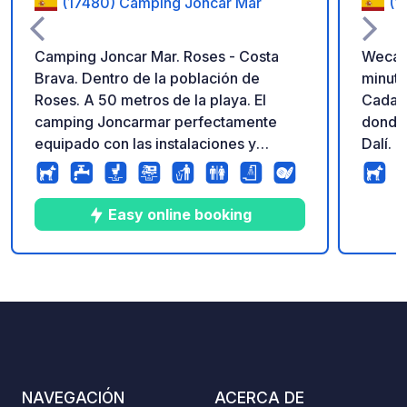
(17480) Camping Joncar Mar
(1
Camping Joncar Mar. Roses - Costa
Wecam
Brava. Dentro de la población de
minuto
Roses. A 50 metros de la playa. El
Cadaqu
camping Joncarmar perfectamente
donde 
equipado con las instalaciones y
Dalí. El camping dispone de parcelas
actividades necesarias para que ni
totalm
usted, ni su familia encuentren nada en
con vi
falta. Abierto todo el año.
Aparta
Easy online booking
lugar 
10
362
3.4
★
Fotos
Comentarios
Calificación
NAVEGACIÓN
ACERCA DE