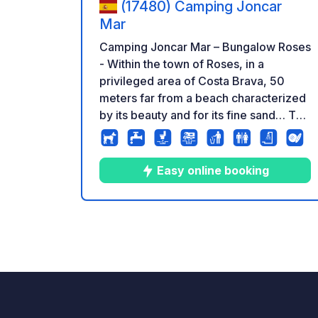
(17480) Camping Joncar
Mar
Camping Joncar Mar – Bungalow Roses
- Within the town of Roses, in a
privileged area of ​​Costa Brava, 50
meters far from a beach characterized
by its beauty and for its fine sand… The
campsite Joncarmar is fully equipped
with facilities and activities necessary
because neither you nor your family
Easy online booking
find anything missing. All year opened
10
362
3.4
★
Foto
Commenti
Valuta