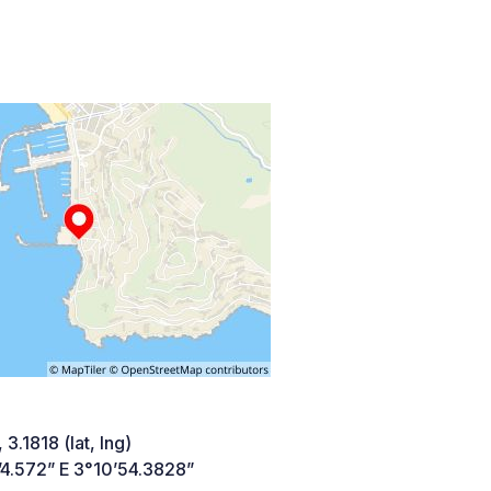
 3.1818 (lat, lng)
’4.572” E 3°10’54.3828”