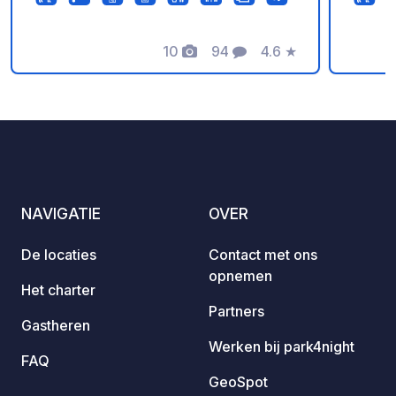
Theref
have t
10
94
4.6
★
and po
Foto's
Commentaren
Beoordeling
like. A
minute
NAVIGATIE
OVER
De locaties
Contact met ons
opnemen
Het charter
Partners
Gastheren
Werken bij park4night
FAQ
GeoSpot