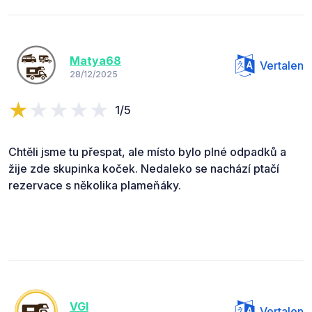
Matya68
Vertalen
28/12/2025
1/5
Chtěli jsme tu přespat, ale místo bylo plné odpadků a
žije zde skupinka koček. Nedaleko se nachází ptačí
rezervace s několika plameňáky.
VGI
Vertalen