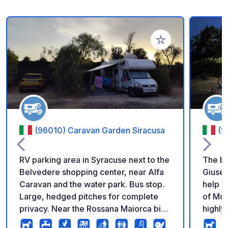
Voeg toe aan je fav
(96010) Caravan Garden Siracusa
(9
RV parking area in Syracuse next to the
The be
Belvedere shopping center, near Alfa
Giusep
Caravan and the water park. Bus stop.
help y
Large, hedged pitches for complete
of Mou
privacy. Near the Rossana Maiorca bike
highly re
path. Fully fenced and secure.
always