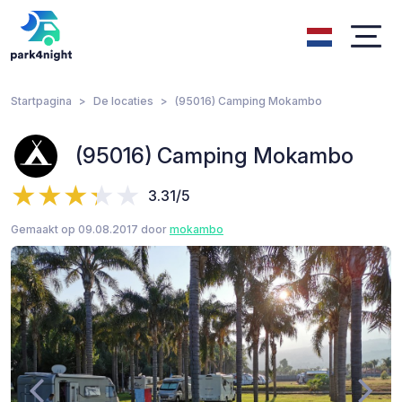
Startpagina
De locaties
(95016) Camping Mokambo
(95016) Camping Mokambo
3.31/5
Gemaakt op 09.08.2017 door
mokambo