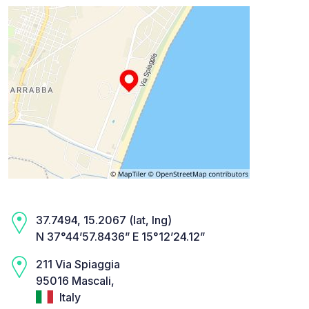
37.7494, 15.2067 (lat, lng)
N 37°44’57.8436” E 15°12’24.12”
211 Via Spiaggia
95016 Mascali,
Italy