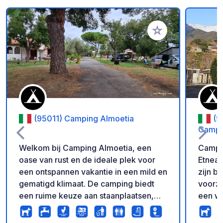
Voeg toe aan je fav
(95011) Camping Almoetia
(9
Camper
Welkom bij Camping Almoetia, een
Campin
oase van rust en de ideale plek voor
Etnea. Campers, caravans en tenten
een ontspannen vakantie in een mild en
zijn beschikb
gematigd klimaat. De camping biedt
voorzie
een ruime keuze aan staanplaatsen,
een wa
een supermarkt en sanitaire
beschikbaar. Er 
voorzieningen met warme douches.
douches 