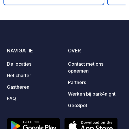
Foto's
Commentaren
Beoordeling
Zwembad en fantastisch uitzicht.
NAVIGATIE
OVER
De locaties
Contact met ons
opnemen
Het charter
Partners
Gastheren
Werken bij park4night
FAQ
GeoSpot