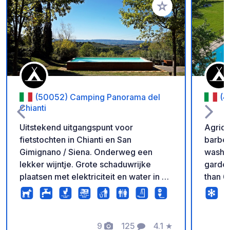
Voeg toe aan je fav
(50052) Camping Panorama del
(4
Chianti
Uitstekend uitgangspunt voor
Agrica
fietstochten in Chianti en San
barbec
Gimignano / Siena. Onderweg een
washin
lekker wijntje. Grote schaduwrijke
garden
plaatsen met elektriciteit en water in de
than 6
buurt. Voldoende en schone
per campe
badkamers. Wij raden u aan een Vespa
Maps n
te huren (verkrijgbaar op de camping)
naviga
om van de streek te genieten.
9
125
4.1
★
locati