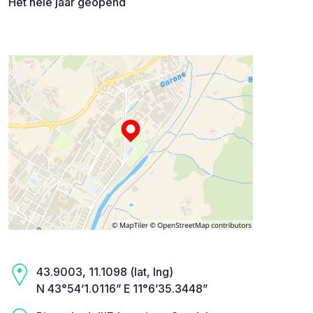
Het hele jaar geopend
43.9003, 11.1098 (lat, lng)
N 43°54’1.0116” E 11°6’35.3448”