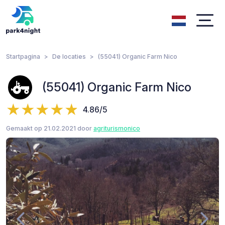
Startpagina
De locaties
(55041) Organic Farm Nico
(55041) Organic Farm Nico
4.86/5
Gemaakt op 21.02.2021 door
agriturismonico