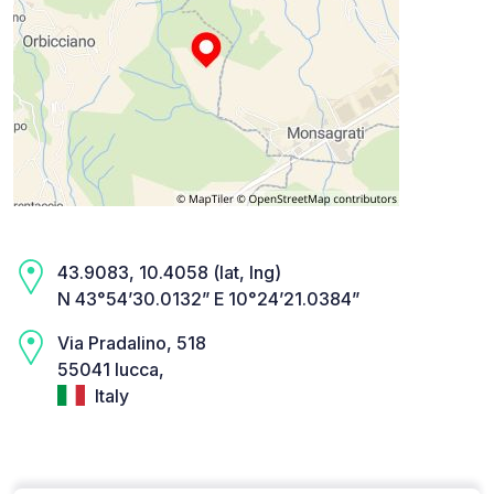
43.9083, 10.4058 (lat, lng)
N 43°54’30.0132” E 10°24’21.0384”
Via Pradalino, 518
55041 lucca,
Italy