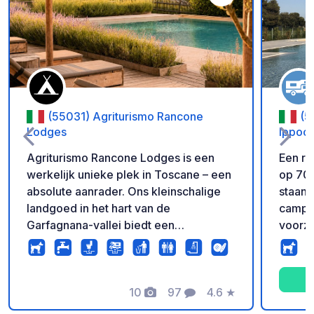
Voeg toe aan je fav
(55031) Agriturismo Rancone
(5
Lodges
Ippoc
Agriturismo Rancone Lodges is een
Een ru
werkelijk unieke plek in Toscane – een
op 700
absolute aanrader. Ons kleinschalige
staanp
landgoed in het hart van de
camper
Garfagnana-vallei biedt een
voorzi
fantastische mix van luxe glamping,
afvalw
comfortabele kampeerplaatsen en een
de sta
authentieke boerderijsfeer. Dieren
warme
spelen hier een grote rol in het
10
97
4.6
★
wasser
Foto's
Commentaren
Beoordeling
dagelijks leven: honden, katten,
een sa