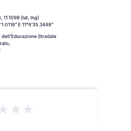
 11.1098 (lat, lng)
’1.0116” E 11°6’35.3448”
 dell'Educazione Stradale
rato,
y
★★★