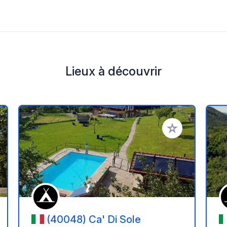
Lieux à découvrir
r à vos favoris
Ajouter à vos fav
(40048) Ca' Di Sole