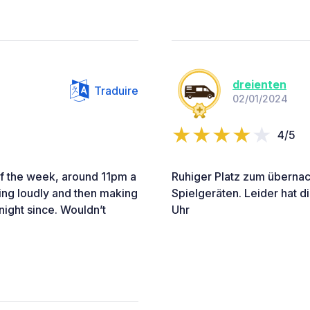
dreienten
Traduire
02/01/2024
4/5
of the week, around 11pm a
Ruhiger Platz zum übernach
ling loudly and then making
Spielgeräten. Leider hat d
 night since. Wouldn’t
Uhr