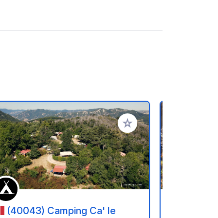
oris
Ajouter à vos favoris
(40043) Camping Ca' le
(55041