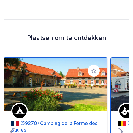
Plaatsen om te ontdekken
Voeg toe aan je fav
(59270) Camping de la Ferme des
(7
Saules