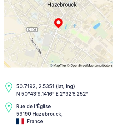
50.7192, 2.5351 (lat, lng)
N 50°43’9.1416” E 2°32’6.252”
Rue de l'Église
59190 Hazebrouck,
France