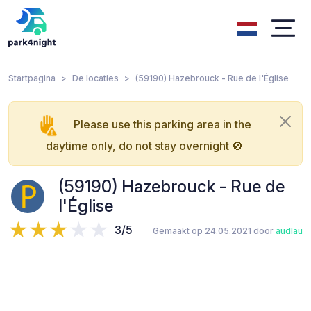
Startpagina
De locaties
(59190) Hazebrouck - Rue de l'Église
Please use this parking area in the
daytime only, do not stay overnight 🚫
(59190) Hazebrouck - Rue de
l'Église
3/5
Gemaakt op 24.05.2021 door
audlau