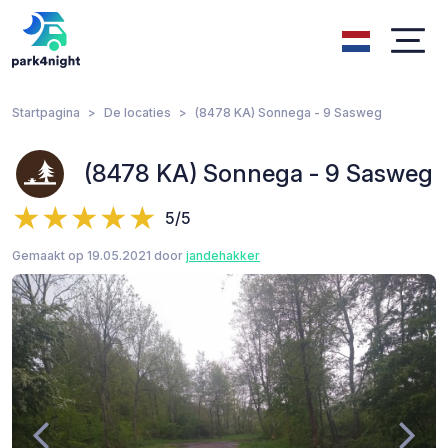
Startpagina
De locaties
(8478 KA) Sonnega - 9 Sasweg
(8478 KA) Sonnega - 9 Sasweg
5/5
Gemaakt op 19.05.2021 door
jandehakker