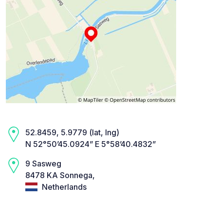
52.8459, 5.9779 (lat, lng)
N 52°50’45.0924” E 5°58’40.4832”
9 Sasweg
8478 KA Sonnega,
Netherlands