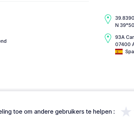
39.8390,
N 39°50
93A Cam
end
07400 A
Spa
★
ing toe om andere gebruikers te helpen :