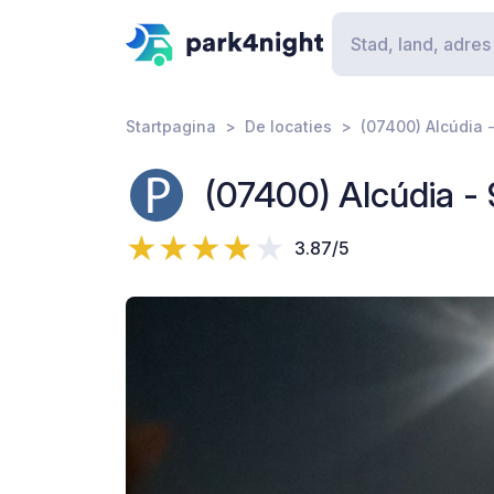
Startpagina
De locaties
(07400) Alcúdia 
(07400) Alcúdia -
3.87/5