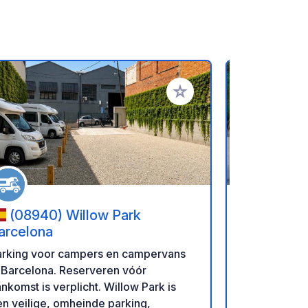
favorieten
Voeg toe aan je favorieten
(08940) Willow Park
(08031
arcelona
Barcelona
arking voor campers en campervans
Camperparki
 Barcelona. Reserveren vóór
Barcelona Veilige, volledig omheinde
komst is verplicht. Willow Park is
ruimte met 
n veilige, omheinde parking,
voor zowel 