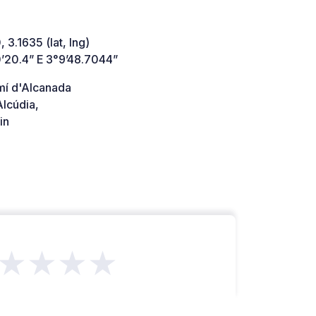
 3.1635 (lat, lng)
’20.4” E 3°9’48.7044”
í d'Alcanada
lcúdia,
in
★★★★