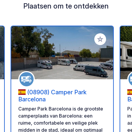
Plaatsen om te ontdekken
oe aan je favorieten
Voeg toe aan je 
(08908) Camper Park
Barcelona
B
Camper Park Barcelona is de grootste
P
camperplaats van Barcelona: een
in
ruime, comfortabele en veilige plek
aan
midden in de stad, ideaal om optimaal
ee