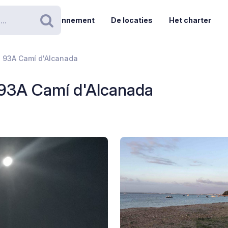
Abonnement
De locaties
Het charter
Zoeken
- 93A Camí d'Alcanada
 93A Camí d'Alcanada