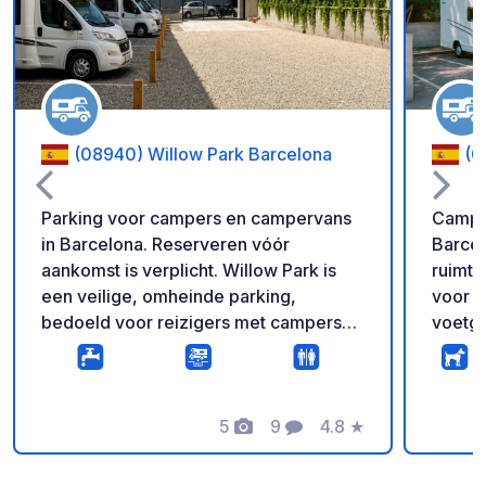
(08940) Willow Park Barcelona
(0
Parking voor campers en campervans
Camper
in Barcelona. Reserveren vóór
Barcelona Veilige, vol
aankomst is verplicht. Willow Park is
ruimte
een veilige, omheinde parking,
voor z
bedoeld voor reizigers met campers
voetga
en campervans die op zoek zijn naar
direct
een rustige plek om te parkeren, uit te
en op 
rusten en Barcelona comfortabel te
metros
bezoeken. Wij bevinden ons in een
5
9
4.8
★
belang
Foto's
Commentaren
Beoordeling
zeer goed bereikbare zone, met snelle
van Ba
toegang vanaf de belangrijkste
Famili