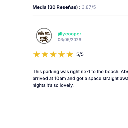
Media (30 Reseñas) :
3.87/5
jillycooper
06/06/2026
5/5
This parking was right next to the beach. Ab
arrived at 10am and got a space straight awa
nights it’s so lovely.