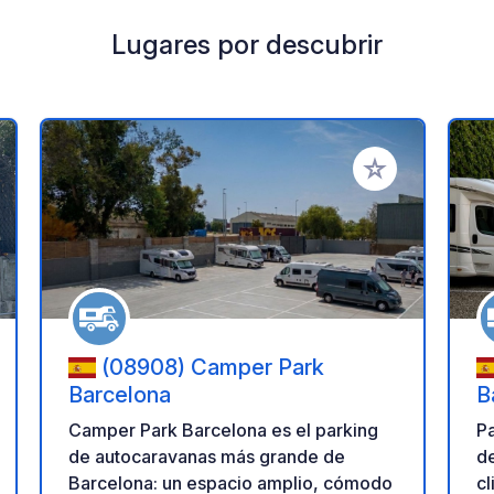
Lugares por descubrir
a tus favoritos
Añadir a tus favo
(08908) Camper Park
Barcelona
B
Camper Park Barcelona es el parking
P
de autocaravanas más grande de
de
Barcelona: un espacio amplio, cómodo
cl