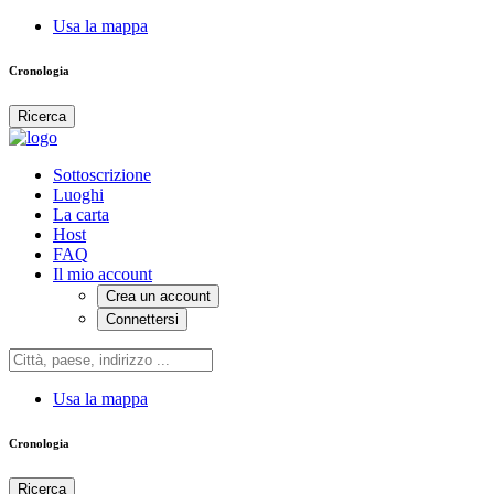
Usa la mappa
Cronologia
Ricerca
Sottoscrizione
Luoghi
La carta
Host
FAQ
Il mio account
Crea un account
Connettersi
Usa la mappa
Cronologia
Ricerca