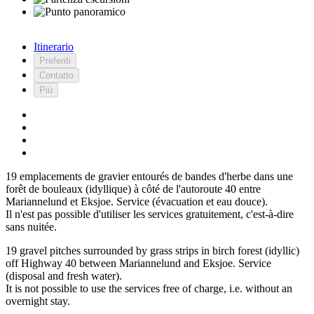
Itinerario
Preferiti
Contatto
Più
19 emplacements de gravier entourés de bandes d'herbe dans une
forêt de bouleaux (idyllique) à côté de l'autoroute 40 entre
Mariannelund et Eksjoe. Service (évacuation et eau douce).
Il n'est pas possible d'utiliser les services gratuitement, c'est-à-dire
sans nuitée.
19 gravel pitches surrounded by grass strips in birch forest (idyllic)
off Highway 40 between Mariannelund and Eksjoe. Service
(disposal and fresh water).
It is not possible to use the services free of charge, i.e. without an
overnight stay.