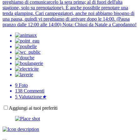
preghiamo di comunicarcelo la sera prima; al di fuori dell'alta
stagione, solo su prenotazione). È anche possibile prenotare una
tenda glamping. Cari campeggiatori, anche noi abbiamo bisogno di
una pausa, quindi vi preghiamo di arrivare dopo le 14:00. (Pausa
pranzo dalle 12:00 alle 14:00) Nota: Chiusi da Natale a Capodanno!
9
Foto
138
Commenti
5
Valutazione
★
Aggiungi ai tuoi preferiti