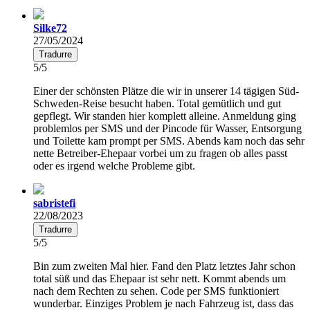
Silke72
27/05/2024
Tradurre
5/5
Einer der schönsten Plätze die wir in unserer 14 tägigen Süd-
Schweden-Reise besucht haben. Total gemütlich und gut
gepflegt. Wir standen hier komplett alleine. Anmeldung ging
problemlos per SMS und der Pincode für Wasser, Entsorgung
und Toilette kam prompt per SMS. Abends kam noch das sehr
nette Betreiber-Ehepaar vorbei um zu fragen ob alles passt
oder es irgend welche Probleme gibt.
sabristefi
22/08/2023
Tradurre
5/5
Bin zum zweiten Mal hier. Fand den Platz letztes Jahr schon
total süß und das Ehepaar ist sehr nett. Kommt abends um
nach dem Rechten zu sehen. Code per SMS funktioniert
wunderbar. Einziges Problem je nach Fahrzeug ist, dass das