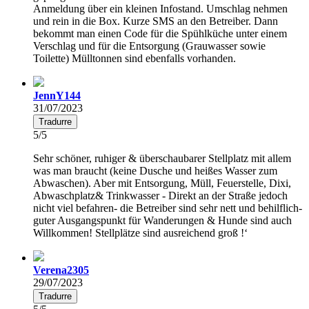
Anmeldung über ein kleinen Infostand. Umschlag nehmen
und rein in die Box. Kurze SMS an den Betreiber. Dann
bekommt man einen Code für die Spühlküche unter einem
Verschlag und für die Entsorgung (Grauwasser sowie
Toilette) Mülltonnen sind ebenfalls vorhanden.
JennY144
31/07/2023
Tradurre
5/5
Sehr schöner, ruhiger & überschaubarer Stellplatz mit allem
was man braucht (keine Dusche und heißes Wasser zum
Abwaschen). Aber mit Entsorgung, Müll, Feuerstelle, Dixi,
Abwaschplatz& Trinkwasser - Direkt an der Straße jedoch
nicht viel befahren- die Betreiber sind sehr nett und behilflich-
guter Ausgangspunkt für Wanderungen & Hunde sind auch
Willkommen! Stellplätze sind ausreichend groß !‘
Verena2305
29/07/2023
Tradurre