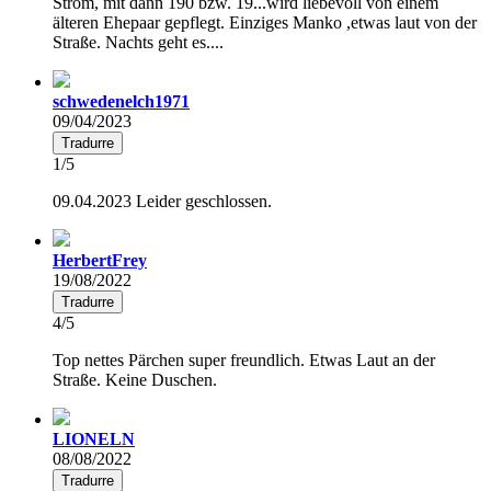
Strom, mit dann 190 bzw. 19...wird liebevoll von einem
älteren Ehepaar gepflegt. Einziges Manko ,etwas laut von der
Straße. Nachts geht es....
schwedenelch1971
09/04/2023
Tradurre
1/5
09.04.2023 Leider geschlossen.
HerbertFrey
19/08/2022
Tradurre
4/5
Top nettes Pärchen super freundlich. Etwas Laut an der
Straße. Keine Duschen.
LIONELN
08/08/2022
Tradurre