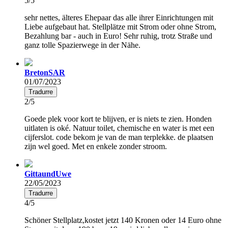
5/5
sehr nettes, älteres Ehepaar das alle ihrer Einrichtungen mit
Liebe aufgebaut hat. Stellplätze mit Strom oder ohne Strom,
Bezahlung bar - auch in Euro! Sehr ruhig, trotz Straße und
ganz tolle Spazierwege in der Nähe.
BretonSAR
01/07/2023
Tradurre
2/5
Goede plek voor kort te blijven, er is niets te zien. Honden
uitlaten is oké. Natuur toilet, chemische en water is met een
cijferslot. code bekom je van de man terplekke. de plaatsen
zijn wel goed. Met en enkele zonder stroom.
GittaundUwe
22/05/2023
Tradurre
4/5
Schöner Stellplatz,kostet jetzt 140 Kronen oder 14 Euro ohne