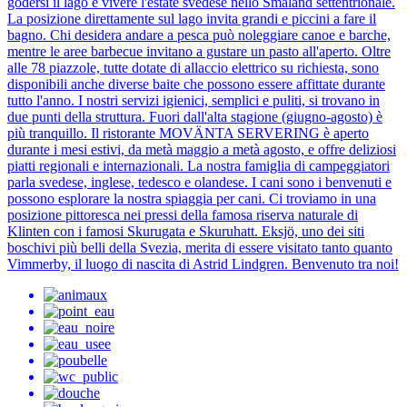
godersi il lago e vivere l'estate svedese nello Småland settentrionale.
La posizione direttamente sul lago invita grandi e piccini a fare il
bagno. Chi desidera andare a pesca può noleggiare canoe e barche,
mentre le aree barbecue invitano a gustare un pasto all'aperto. Oltre
alle 78 piazzole, tutte dotate di allaccio elettrico su richiesta, sono
disponibili anche diverse baite che possono essere affittate durante
tutto l'anno. I nostri servizi igienici, semplici e puliti, si trovano in
due punti della struttura. Fuori dall'alta stagione (giugno-agosto) è
più tranquillo. Il ristorante MOVÄNTA SERVERING è aperto
durante i mesi estivi, da metà maggio a metà agosto, e offre deliziosi
piatti regionali e internazionali. La nostra famiglia di campeggiatori
parla svedese, inglese, tedesco e olandese. I cani sono i benvenuti e
possono esplorare la nostra spiaggia per cani. Ci troviamo in una
posizione pittoresca nei pressi della famosa riserva naturale di
Klinten con i famosi Skurugata e Skuruhatt. Eksjö, uno dei siti
boschivi più belli della Svezia, merita di essere visitato tanto quanto
Vimmerby, il luogo di nascita di Astrid Lindgren. Benvenuto tra noi!