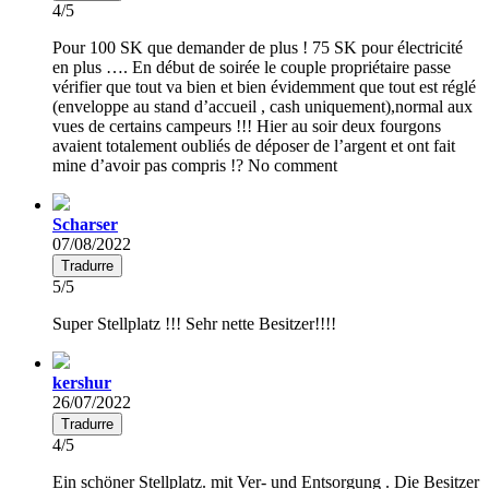
4/5
Pour 100 SK que demander de plus ! 75 SK pour électricité
en plus …. En début de soirée le couple propriétaire passe
vérifier que tout va bien et bien évidemment que tout est réglé
(enveloppe au stand d’accueil , cash uniquement),normal aux
vues de certains campeurs !!! Hier au soir deux fourgons
avaient totalement oubliés de déposer de l’argent et ont fait
mine d’avoir pas compris !? No comment
Scharser
07/08/2022
Tradurre
5/5
Super Stellplatz !!! Sehr nette Besitzer!!!!
kershur
26/07/2022
Tradurre
4/5
Ein schöner Stellplatz. mit Ver- und Entsorgung . Die Besitzer