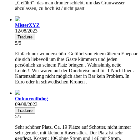
„Gefährt“, das man drunter schiebt, um das Grauwasser
abzulassen, zu hoch ist / nicht passt.
MisterXYZ
12/08/2023
Tradurre
5/5
Einfach nur wunderschön. Geführt von einem älteren Ehepaar
die sich liebevoll um ihre Gäste kümmern und jeden
persönlich zu seinem Platz bringen . Wahnsinnig nette
Leute.!! Wir waren auf der Durchreise und für 1 Nacht hier .
Kartenzahlung nicht möglich aber in Bar kein Problem. In
Euro oder in schwedischen Kronen .
Ontourwithdog
09/08/2023
Tradurre
5/5
Sehr schöner Platz. Ca. 19 Plätze auf Schotter, nicht immer
sehr gerade, mit kleinem Rasenstück. Der Platz ist sehr
gepflegt. Kosten: 10€ ohne Strom und 14€ mit Strom.