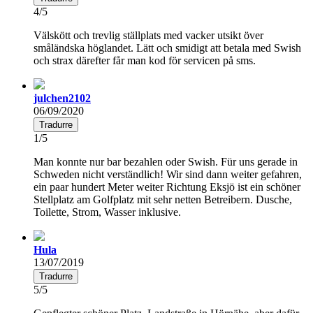
4/5
Välskött och trevlig ställplats med vacker utsikt över
småländska höglandet. Lätt och smidigt att betala med Swish
och strax därefter får man kod för servicen på sms.
julchen2102
06/09/2020
Tradurre
1/5
Man konnte nur bar bezahlen oder Swish. Für uns gerade in
Schweden nicht verständlich! Wir sind dann weiter gefahren,
ein paar hundert Meter weiter Richtung Eksjö ist ein schöner
Stellplatz am Golfplatz mit sehr netten Betreibern. Dusche,
Toilette, Strom, Wasser inklusive.
Hula
13/07/2019
Tradurre
5/5