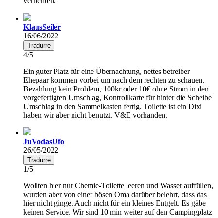
verrichten.
KlausSeiler
16/06/2022
Tradurre
4/5
Ein guter Platz für eine Übernachtung, nettes betreiber
Ehepaar kommen vorbei um nach dem rechten zu schauen.
Bezahlung kein Problem, 100kr oder 10€ ohne Strom in den
vorgefertigten Umschlag, Kontrollkarte für hinter die Scheibe
Umschlag in den Sammelkasten fertig. Toilette ist ein Dixi
haben wir aber nicht benutzt. V&E vorhanden.
JuVodasUfo
26/05/2022
Tradurre
1/5
Wollten hier nur Chemie-Toilette leeren und Wasser auffüllen,
wurden aber von einer bösen Oma darüber belehrt, dass das
hier nicht ginge. Auch nicht für ein kleines Entgelt. Es gäbe
keinen Service. Wir sind 10 min weiter auf den Campingplatz