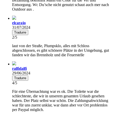
Bezahlung bekommt Mann ein Code für die Ver und
Entsorgung. Wc Du’sche nicht genutzt schaut auch mer nach
Outdoor aus .
elcarajo
31/07/2024
Tradurre
2/5
laut von der Straße, Plumpsklo, alles mit Schloss
abgeschlossen, es gibt schönere Plätze in der Umgebung, gut
fanden wir das Brennholz und die Feuerstelle
ralfidalfi
29/06/2024
Tradurre
4/5
Für eine Übernachtung war es ok. Die Toilette war die
schlechteste, die wir in unserem gesamten Urlaub gesehen
haben. Der Platz selbst war schön. Die Zahlungsabwicklung
war für uns zuerst unklar, war dann aber vor Ort problemlos
per Paypal möglich.