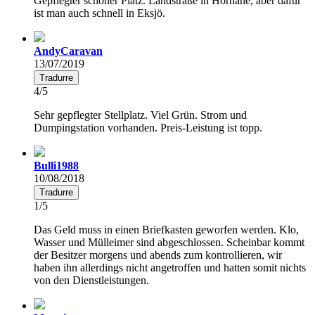
Gepflegter schöner Platz. Landstraße in Hörnähe, aber dafür
ist man auch schnell in Eksjö.
AndyCaravan
13/07/2019
Tradurre
4/5
Sehr gepflegter Stellplatz. Viel Grün. Strom und
Dumpingstation vorhanden. Preis-Leistung ist topp.
Bulli1988
10/08/2018
Tradurre
1/5
Das Geld muss in einen Briefkasten geworfen werden. Klo,
Wasser und Mülleimer sind abgeschlossen. Scheinbar kommt
der Besitzer morgens und abends zum kontrollieren, wir
haben ihn allerdings nicht angetroffen und hatten somit nichts
von den Dienstleistungen.