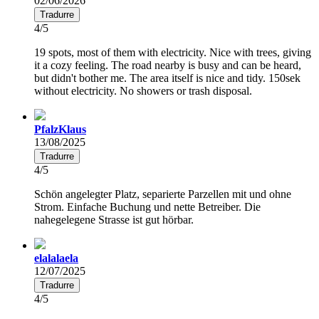
02/06/2026
Tradurre
4/5
19 spots, most of them with electricity. Nice with trees, giving
it a cozy feeling. The road nearby is busy and can be heard,
but didn't bother me. The area itself is nice and tidy. 150sek
without electricity. No showers or trash disposal.
PfalzKlaus
13/08/2025
Tradurre
4/5
Schön angelegter Platz, separierte Parzellen mit und ohne
Strom. Einfache Buchung und nette Betreiber. Die
nahegelegene Strasse ist gut hörbar.
elalalaela
12/07/2025
Tradurre
4/5