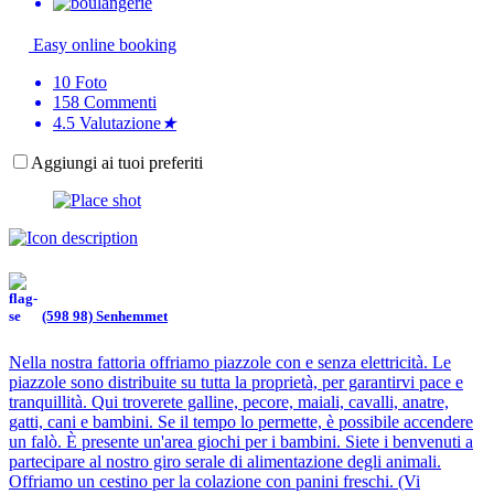
Easy online booking
10
Foto
158
Commenti
4.5
Valutazione
★
Aggiungi ai tuoi preferiti
(598 98) Senhemmet
Nella nostra fattoria offriamo piazzole con e senza elettricità. Le
piazzole sono distribuite su tutta la proprietà, per garantirvi pace e
tranquillità. Qui troverete galline, pecore, maiali, cavalli, anatre,
gatti, cani e bambini. Se il tempo lo permette, è possibile accendere
un falò. È presente un'area giochi per i bambini. Siete i benvenuti a
partecipare al nostro giro serale di alimentazione degli animali.
Offriamo un cestino per la colazione con panini freschi. (Vi