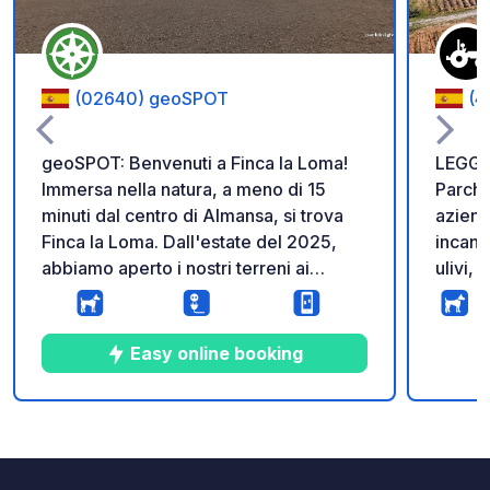
(02640) geoSPOT
(4
geoSPOT: Benvenuti a Finca la Loma!
LEGGE
Immersa nella natura, a meno di 15
Parche
minuti dal centro di Almansa, si trova
aziend
Finca la Loma. Dall'estate del 2025,
incant
abbiamo aperto i nostri terreni ai
ulivi,
campeggiatori per trascorrere la notte
Hoces 
o un paio di notti. Offriamo un luogo
auto, 
tranquillo dove potete muovervi
veicoli
Easy online booking
liberamente per esplorare il posto che
di alt
più vi piace. Il nostro terreno è
Import
parzialmente recintato e sterrato, il che
delle a
5
7
5
★
Foto
Commenti
Valutazione
significa che potrete godervi la natura
parche
che lo circonda. Trovate il posto più
giorni 