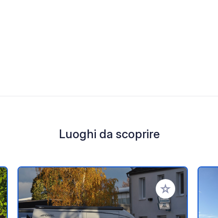
Luoghi da scoprire
i ai tuoi preferiti
Aggiungi ai tuoi p