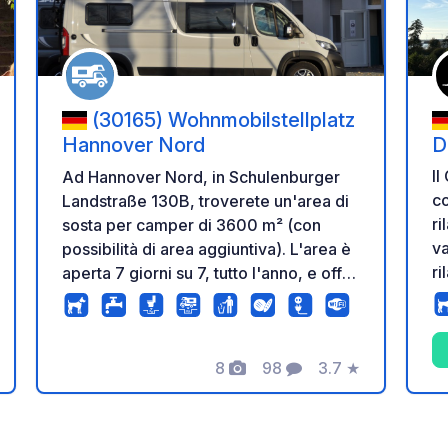
(30165) Wohnmobilstellplatz
Hannover Nord
D
P
Il
Ad Hannover Nord, in Schulenburger
co
Landstraße 130B, troverete un'area di
ri
sosta per camper di 3600 m² (con
va
possibilità di area aggiuntiva). L'area è
ri
aperta 7 giorni su 7, tutto l'anno, e offre
l'
allacciamento idrico, stazione di
scarico acque reflue, elettricità e prese
di corrente indipendenti. Nelle
8
98
3.7
★
immediate vicinanze si trovano una
tazione
Foto
Commenti
Valutazione
fermata dei mezzi pubblici, una
stazione di servizio con minimarket
REWE to Go, diversi ristoranti, bar,