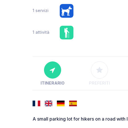
1 servizi
1 attività
ITINERARIO
PREFERITI
A small parking lot for hikers on a road with lit