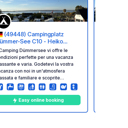
(49448) Campingplatz
(49448
ümmer-See C10 - Heiko
Dümmer-S
icksmeier-Piening
Picksmeie
 Camping Dümmersee vi offre le
Il Camping 
ndizioni perfette per una vacanza
condizioni p
lassante e varia. Godetevi la vostra
rilassante e 
canza con noi in un'atmosfera
vacanza con
lassata e familiare e scoprite
rilassata e f
incantevole Parco Naturale Dümmer!
l'incantevo
Easy online booking
E
10
39
4.7
★
Foto
Commenti
Valutazione