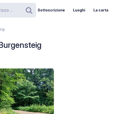
Sottoscrizione
Luoghi
La carta
Ricerca
eig
 Burgensteig