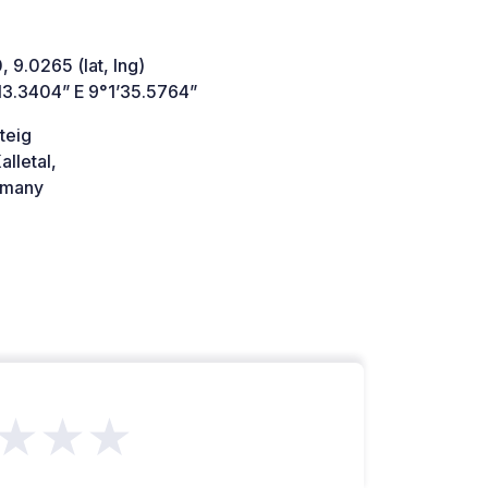
 9.0265 (lat, lng)
13.3404” E 9°1’35.5764”
teig
lletal,
many
★★★