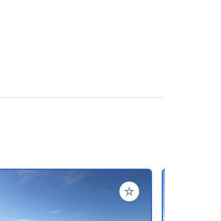
referiti
Aggiungi ai tuoi preferiti