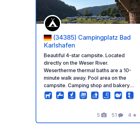
(34385) Campingplatz Bad
Karlshafen
Beautiful 4-star campsite. Located
directly on the Weser River.
Wesertherme thermal baths are a 10-
minute walk away. Pool area on the
campsite. Camping shop and bakery
directly on site. Book your stay online
directly through our website.
5
51
4
★
Foto
Commenti
Valu