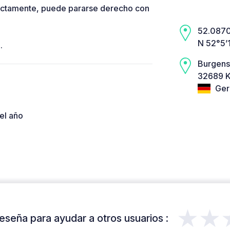
rrectamente, puede pararse derecho con
52.0870,
N 52°5’
.
Burgens
32689 Ka
Ger
el año
★★
eseña para ayudar a otros usuarios :