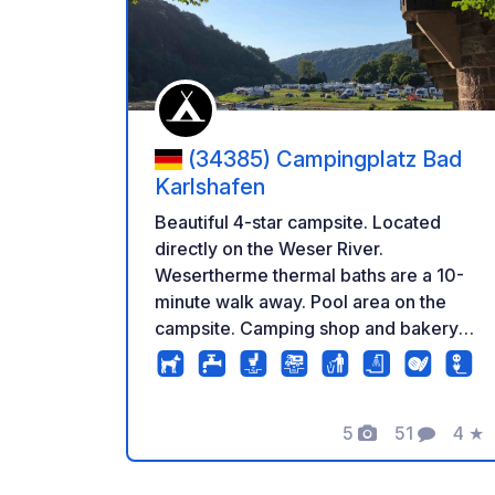
(34385) Campingplatz Bad
Karlshafen
Beautiful 4-star campsite. Located
directly on the Weser River.
Wesertherme thermal baths are a 10-
minute walk away. Pool area on the
campsite. Camping shop and bakery
directly on site. Book your stay online
directly through our website.
5
51
4
★
Fotos
Comentario
Calif