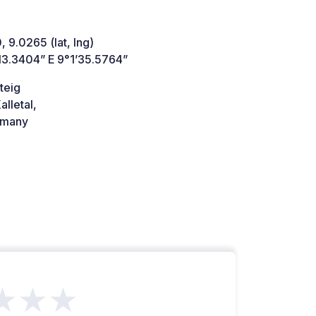
 9.0265 (lat, lng)
13.3404” E 9°1’35.5764”
teig
lletal,
many
★★★