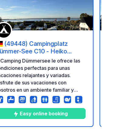
(49448) Campingplatz
(49448
ümmer-See C10 - Heiko
Dümmer-S
icksmeier-Piening
Picksmeie
l Camping Dümmersee le ofrece las
El Camping 
ndiciones perfectas para unas
condiciones
caciones relajantes y variadas.
vacaciones r
sfrute de sus vacaciones con
Disfrute de 
sotros en un ambiente familiar y
nosotros en 
lajado y descubra el encantador
relajado y d
arque Natural de Dümmer.
Parque Natu
Easy online booking
E