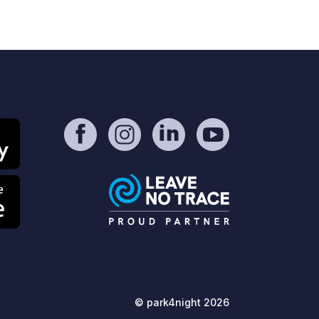
10
39
4.7
★
Fotos
Comentarios
Calificación
© park4night 2026