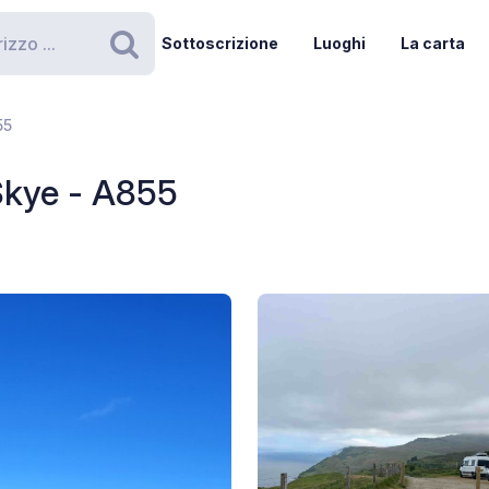
Sottoscrizione
Luoghi
La carta
Ricerca
55
 Skye - A855