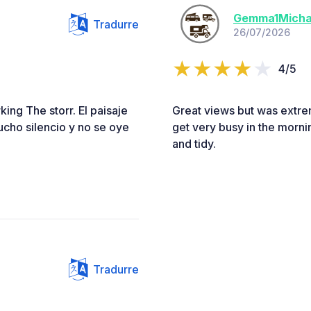
Gemma1Micha
Tradurre
26/07/2026
4/5
ing The storr. El paisaje
Great views but was extrem
ucho silencio y no se oye
get very busy in the mornin
and tidy.
Tradurre