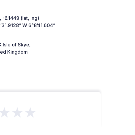
 -6.1449 (lat, lng)
’31.9128” W 6°8’41.604”
 Isle of Skye,
ted Kingdom
★★★