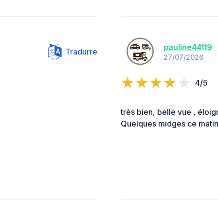
pauline44119
Tradurre
27/07/2026
4/5
très bien, belle vue , éloi
Quelques midges ce matin m