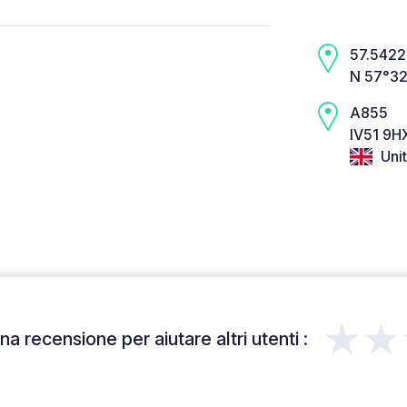
57.5422,
N 57°32
A855
IV51 9HX
Uni
★★
a recensione per aiutare altri utenti :