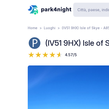
Home
Luoghi
(IV51 9HX) Isle of Skye - A8
(IV51 9HX) Isle of
4.57/5