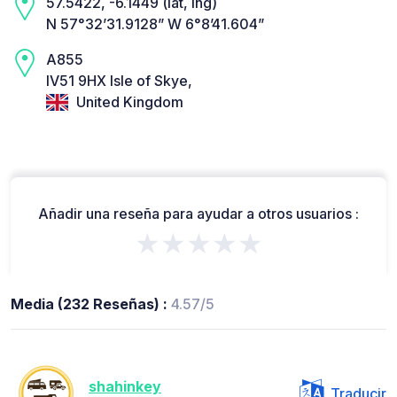
57.5422, -6.1449 (lat, lng)
N 57°32’31.9128” W 6°8’41.604”
A855
IV51 9HX Isle of Skye,
United Kingdom
Añadir una reseña para ayudar a otros usuarios :
★★★★★
Media (232 Reseñas) :
4.57/5
shahinkey
Traducir