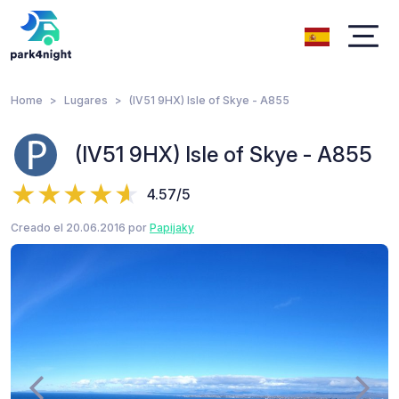
Home
Lugares
(IV51 9HX) Isle of Skye - A855
(IV51 9HX) Isle of Skye - A855
4.57/5
Creado el 20.06.2016 por
Papijaky