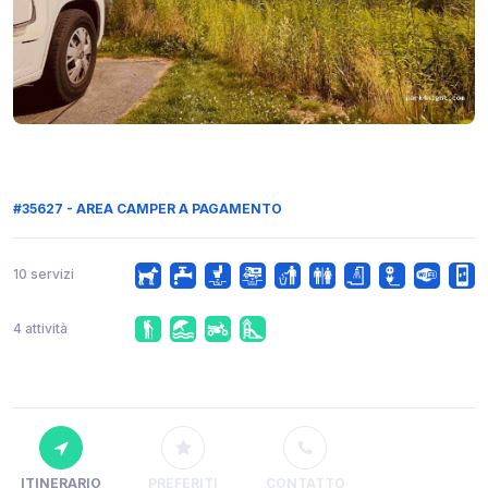
#35627 - AREA CAMPER A PAGAMENTO
10 servizi
4 attività
ITINERARIO
PREFERITI
CONTATTO