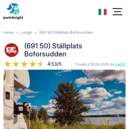
Home
Luoghi
(691 50) Ställplats Boforsudden
(691 50) Ställplats
Boforsudden
4.53/5
Creato il 19.06.2016 da
vlat35