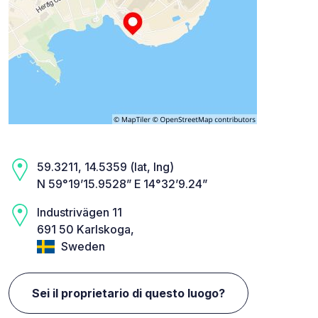
59.3211, 14.5359 (lat, lng)
N 59°19’15.9528” E 14°32’9.24”
Industrivägen 11
691 50 Karlskoga,
Sweden
Sei il proprietario di questo luogo?