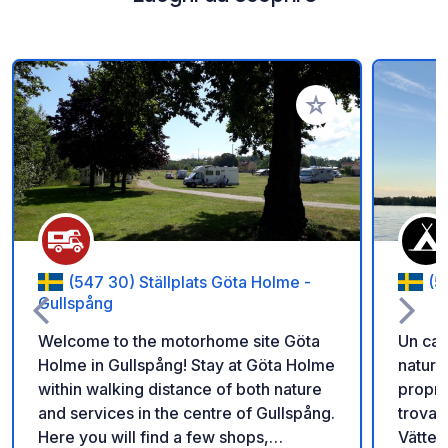
Aggiungi ai tuoi pref
(547 30) Ställplats Göta Holme -
(5
Gullspång
Welcome to the motorhome site Göta
Un cam
Holme in Gullspång! Stay at Göta Holme
natura
within walking distance of both nature
proprietari
and services in the centre of Gullspång.
trova d
Here you will find a few shops,
Vätter