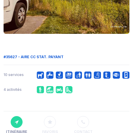
#35627 - AIRE CC STAT. PAYANT
10 services
4 activités
ITINÉRAIRE
FAVORIS
CONTACT