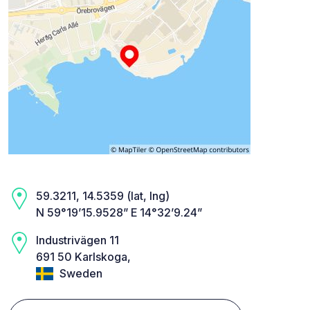
59.3211, 14.5359 (lat, lng)
N 59°19’15.9528” E 14°32’9.24”
Industrivägen 11
691 50 Karlskoga,
Sweden