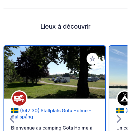
Lieux à découvrir
Ajouter à vos favori
(547 30) Ställplats Göta Holme -
(5
Gullspång
Bienvenue au camping Göta Holme à
Un cam