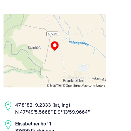
47.8182, 9.2333 (lat, lng)
N 47°49’5.5668” E 9°13’59.9664”
Elisabethenhof 1
88699 Frickingen,