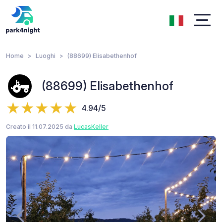
Home
Luoghi
(88699) Elisabethenhof
(88699) Elisabethenhof
4.94/5
Creato il 11.07.2025 da
LucasKeller