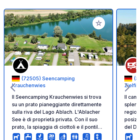
Aggiungi ai tuoi pref
(72505) Seencamping
(8
Krauchenwies
Zielfi
Il Seencamping Krauchenwies si trova
Il cam
su un prato pianeggiante direttamente
splend
sulla riva del Lago Ablach. L'Ablacher
regione
See è di proprietà privata. Con il suo
posizi
prato, la spiaggia di ciottoli e il pontile
del Dan
balneabile è a disposizione esclusiva di
Costan