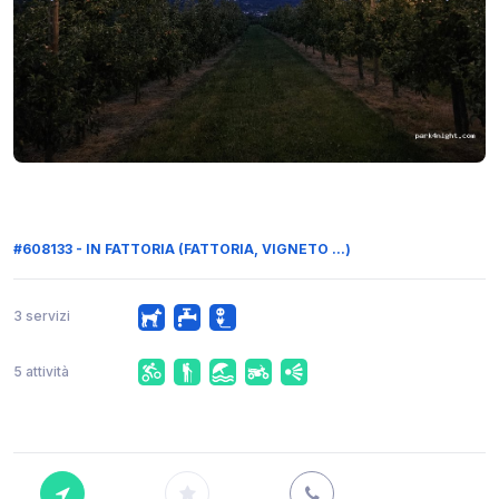
#608133 - IN FATTORIA (FATTORIA, VIGNETO ...)
3 servizi
5 attività