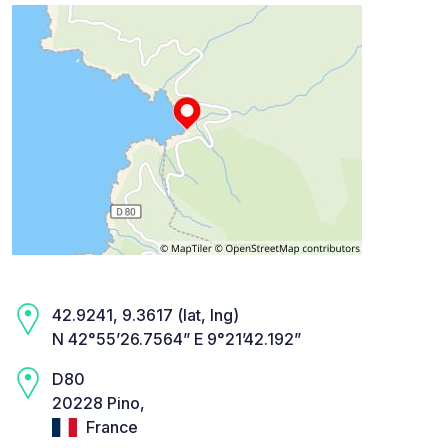
42.9241, 9.3617 (lat, lng)
N 42°55’26.7564” E 9°21’42.192”
D80
20228 Pino,
France