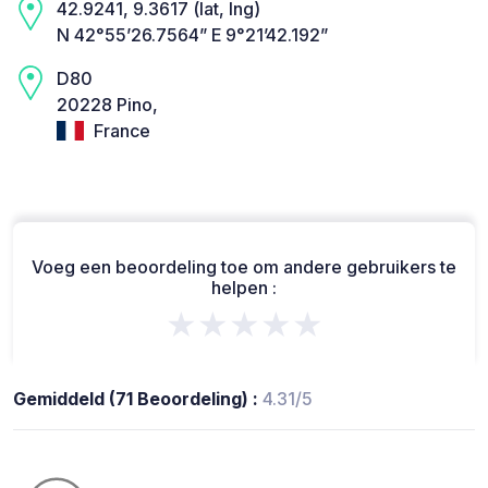
42.9241, 9.3617 (lat, lng)
N 42°55’26.7564” E 9°21’42.192”
D80
20228 Pino,
France
Voeg een beoordeling toe om andere gebruikers te
helpen :
★★★★★
Gemiddeld (71 Beoordeling) :
4.31/5