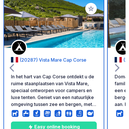
Voeg toe aan je fav
(20287) Vista Mare Cap Corse
(2
In het hart van Cap Corse ontdekt u de
Domain
ruime staanplaatsen van Vista Mare,
famili
speciaal ontworpen voor campers en
een ei
luxe tenten. Geniet van een natuurlijke
bergen. We bieden ook bu
omgeving tussen zee en bergen, met
aan. Het strand van Pietracorbara ligt
directe toegang tot de zee voor
op 5 minut
authentieke en verfrissende verblijven.
onze p
Deze staanplaatsen bieden alle nodige
verwel
Easy online booking