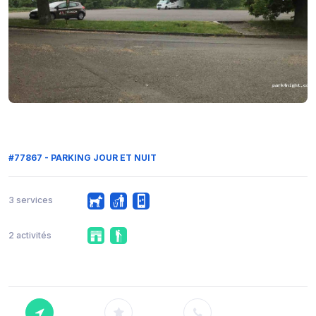
#77867 - PARKING JOUR ET NUIT
3 services
2 activités