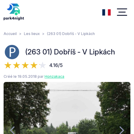
Accueil
Les lieux
(263 01) Dobříš - V Lipkách
(263 01) Dobříš - V Lipkách
4.16/5
Créé le 19.05.2018 par
Honzakaca