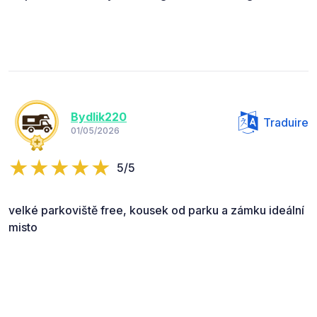
Bydlik220
Traduire
01/05/2026
5/5
velké parkoviště free, kousek od parku a zámku ideální
misto