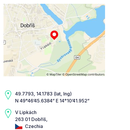
49.7793, 14.1783 (lat, lng)
N 49°46’45.6384” E 14°10’41.952”
V Lipkách
263 01 Dobříš,
Czechia