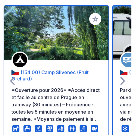
Ajouter à vos favori
(154 00) Camp Slivenec (Fruit
(1
Orchard)
*Ouverture pour 2026* *Accès direct
Parkin
et facile au centre de Prague en
ouvert
tramway (30 minutes) – Fréquence :
avec p
toutes les 5 minutes en moyenne en
via no
semaine. *Moyens de paiement à la
de réd
réception : VISA, Mastercard, Google
Clubhou
Pay, Apple Pay, QR code en EUR ou
sommes