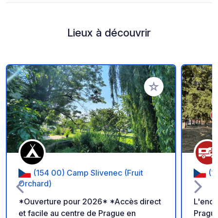
Lieux à découvrir
Ajouter à vos favori
(154 00) Camp Slivenec (Fruit
(1
Orchard)
*Ouverture pour 2026* *Accès direct
L'endr
et facile au centre de Prague en
Prague