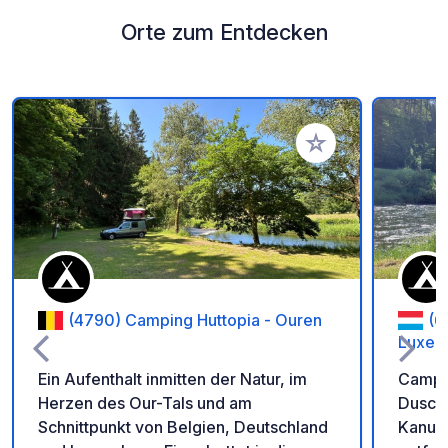
Orte zum Entdecken
Zu Ihren Favoriten 
(4790) Camping Huttopia - Ouren
(6
Luxem
Ein Aufenthalt inmitten der Natur, im
Campin
Herzen des Our-Tals und am
Dusche
Schnittpunkt von Belgien, Deutschland
Kanuve