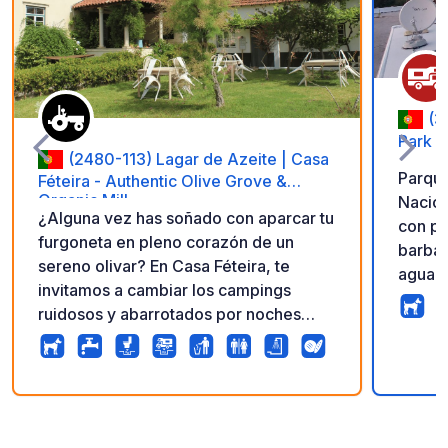
(3
Park
(2480-113) Lagar de Azeite | Casa
Parque
Féteira - Authentic Olive Grove &
Organic Mill
Nacion
¿Alguna vez has soñado con aparcar tu
con pis
furgoneta en pleno corazón de un
barbac
sereno olivar? En Casa Féteira, te
agua c
invitamos a cambiar los campings
mesas 
ruidosos y abarrotados por noches
autoca
estrelladas, aire puro del campo y
Área d
cinco generaciones de auténtica
papele
tradición portuguesa en la producción
inclui
de aceite de oliva. ✨¿Qué hace que
15
394
4.9
★
tambié
Fotos
Comentarios
Calificación
nuestro lugar sea aún más especial? -
dormit