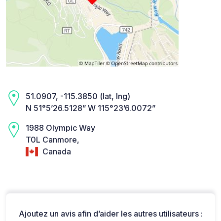
51.0907, -115.3850 (lat, lng)
N 51°5’26.5128” W 115°23’6.0072”
1988 Olympic Way
T0L Canmore,
Canada
Ajoutez un avis afin d’aider les autres utilisateurs :