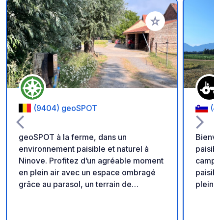
Ajouter à vos favori
(9404) geoSPOT
(4
geoSPOT à la ferme, dans un
Bienve
environnement paisible et naturel à
paisib
Ninove. Profitez d’un agréable moment
campagne slo
en plein air avec un espace ombragé
paisibl
grâce au parasol, un terrain de
pleine
pétanque et des balades à poney pour
authen
les enfants. Un lieu idéal pour une halte
calme 
au calme. Merci au propriétaire de
vaches