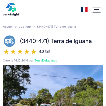
Accueil
Les lieux
(3440-471) Terra de Iguana
(3440-471) Terra de Iguana
4.85/5
Créé le 14.10.2016 par
TerraDeIguanas