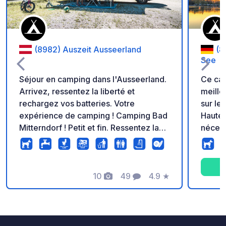
(8982) Auszeit Ausseerland
(8
See
Séjour en camping dans l'Ausseerland.
Ce cam
Arrivez, ressentez la liberté et
meille
rechargez vos batteries. Votre
sur le
expérience de camping ! Camping Bad
Haute-B
Mitterndorf ! Petit et fin. Ressentez la
nécess
puissance de cette installation sportive
école 
historique en quelques minutes
même s
seulement depuis votre caravane ou
cars :
votre tente sur l'un des plus grands
10
49
4.9
★
d'empl
Photos
Commentaires
Note
tremplins de saut à ski du monde. Le
plaire
soir, il y a un feu de camp ou un
chiens
barbecue ensemble sous le ciel étoilé.
remar
Tout est décontracté et dans une
plage 