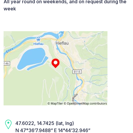
All year round on weekends, and on request during the
week
47.6022, 14.7425 (lat, lng)
N 47°36’7.9488” E 14°44’32.946”