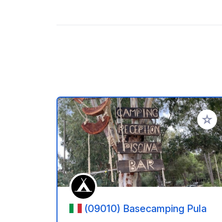
Ajoute
(09010) Basecamping Pula