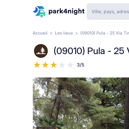
Accueil
Les lieux
(09010) Pula - 25 Via Ti
(09010) Pula - 25 
3/5