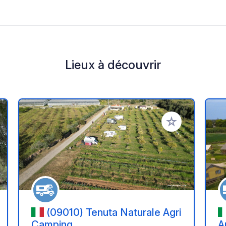
Lieux à découvrir
r à vos favoris
Ajouter à vos fav
(09010) Tenuta Naturale Agri
Camping
A