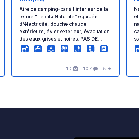
Aire de camping-car à l'intérieur de la
N
ferme "Tenuta Naturale" équipée
et
d'électricité, douche chaude
na
extérieure, évier extérieur, évacuation
ca
des eaux grises et noires. PAS DE
st
TOILETTE. Obligatoire d'appeler ou
st
d'écrire sur WhatsApp pour réserver.
av
Nous sommes également campeurs
po
10
107
5
★
depuis plus de 20 ans et nous
✅ 
Photos
Commentaires
Note
connaissons très bien la vie en plein air,
✅
nous aimons la nature et le calme. Nous
b
s
vous donnons la possibilité d'acheter
Ba
des produits bio en fonction de la
hô
saison, du miel de nos abeilles, sur
e
demande du pain frais et des pâtes
pa
avec notre blé, des légumes, des
co
agrumes, des œufs extra frais etc etc.
entrete
Animaux acceptés tenus en laisse.
l'