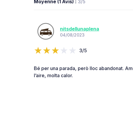
Moyenne (1 Avis) :
3/5
nitsdellunaplena
04/08/2023
3/5
Bé per una parada, però lloc abandonat. A
l’aire, molta calor.