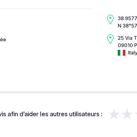
38.9577,
N 38°57
25 Via T
née
09010 P
Ital
★★
s afin d’aider les autres utilisateurs :