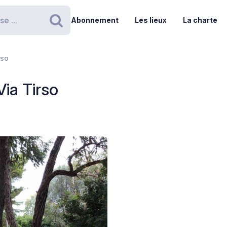
Abonnement
Les lieux
La charte
Rechercher
rso
Via Tirso