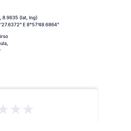
 8.9635 (lat, lng)
’27.6372” E 8°57’48.6864”
irso
ula,
y
★★★