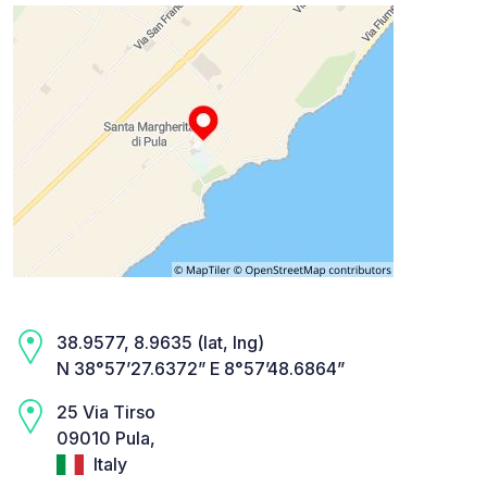
38.9577, 8.9635 (lat, lng)
N 38°57’27.6372” E 8°57’48.6864”
25 Via Tirso
09010 Pula,
Italy