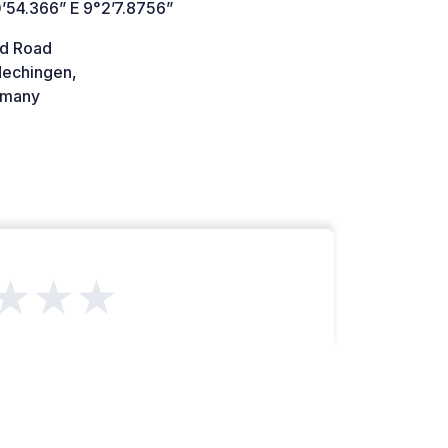
’54.366” E 9°2’7.8756”
d Road
echingen,
many
★★★