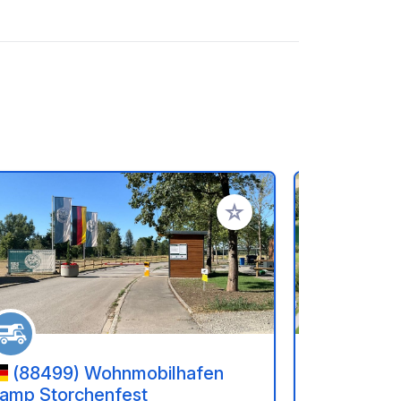
oris
Ajouter à vos favoris
(88499) Wohnmobilhafen
(7250
amp Storchenfest
Krauchen