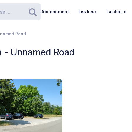
Abonnement
Les lieux
La charte
Rechercher
nnamed Road
n - Unnamed Road