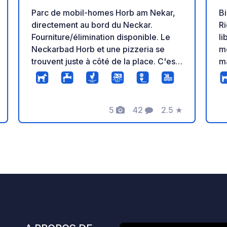
Parc de mobil-homes Horb am Nekar,
B
directement au bord du Neckar.
Ri
Fourniture/élimination disponible. Le
li
Neckarbad Horb et une pizzeria se
mo
trouvent juste à côté de la place. C'est
ma
à environ 12 minutes à pied de la ville
da
et de la boulangerie.
au b
et
5
42
2.5
★
ca
Photos
Commentaires
Note
v
so
s
pa
la rég
se
le
po
go
S