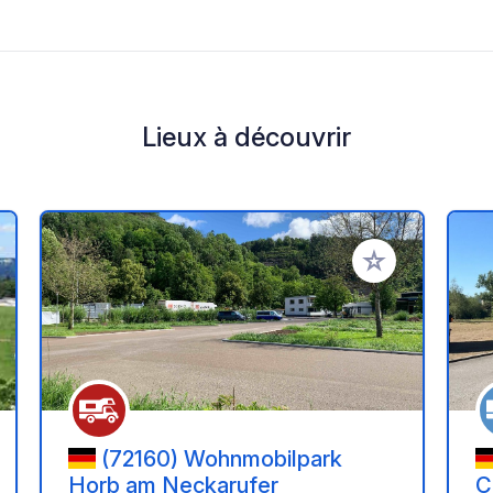
Lieux à découvrir
r à vos favoris
Ajouter à vos fav
(72160) Wohnmobilpark
Horb am Neckarufer
C