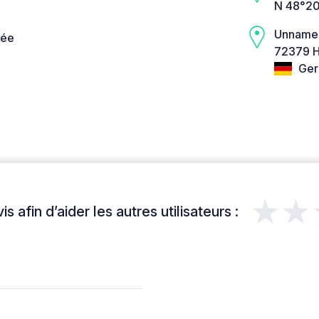
N 48°20
Unname
née
72379 H
Ger
★★
s afin d’aider les autres utilisateurs :