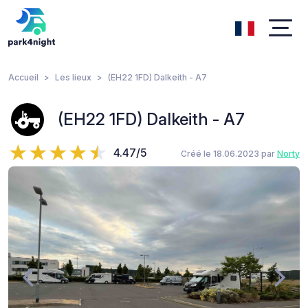
Accueil
Les lieux
(EH22 1FD) Dalkeith - A7
(EH22 1FD) Dalkeith - A7
4.47/5
Créé le 18.06.2023 par
Norty