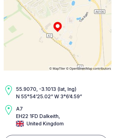
55.9070, -3.1013 (lat, lng)
N 55°54’25.02” W 3°6’4.59”
A7
EH22 1FD Dalkeith,
United Kingdom