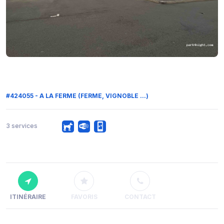
#424055 - A LA FERME (FERME, VIGNOBLE ...)
3 services
ITINÉRAIRE
FAVORIS
CONTACT