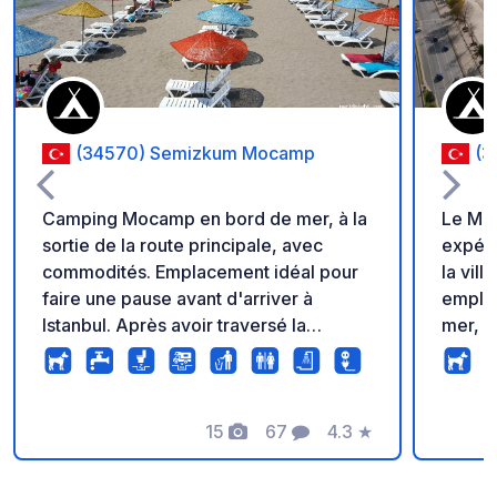
(34570) Semizkum Mocamp
(3
Camping Mocamp en bord de mer, à la
Le Mal
sortie de la route principale, avec
expéri
commodités. Emplacement idéal pour
la vil
faire une pause avant d'arriver à
emplac
Istanbul. Après avoir traversé la
mer, s
frontière, nous avons passé une nuit
en com
tranquille. Peu d'ombre, jeux pour
randon
enfants. Installations sommaires et
les pa
propres. Le gros plus : l'accueil
15
67
4.3
★
propos
Photos
Commentaires
Note
chaleureux, avec plein de bons
entièreme
conseils pour visiter Istanbul.
propos