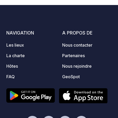
de 70 
empla
branch
d'eau 
confor
NAVIGATION
A PROPOS DE
Les lieux
Nous contacter
La charte
Partenaires
Hôtes
Nous rejoindre
FAQ
GeoSpot