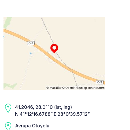
41.2046, 28.0110 (lat, lng)
N 41°12’16.6788” E 28°0’39.5712”
Avrupa Otoyolu