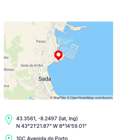
43.3561, -8.2497 (lat, lng)
N 43°21’21.87” W 8°14’59.01”
10C Avenida do Porto