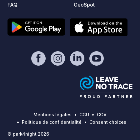
trouve
FAQ
GeoSpot
de fai
l'espa
Vérific
réservat
automa
plaque d
d'accue
2025 :
L'aprè
Accuei
Mentions légales
CGU
CGV
Politique de confidentialité
Consent choices
© park4night 2026