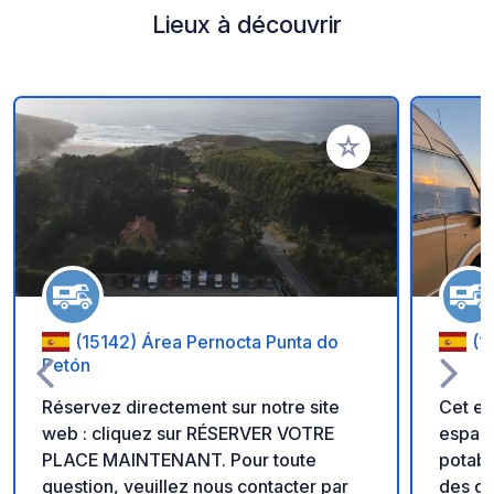
Lieux à découvrir
Ajouter à vos favori
(15142) Área Pernocta Punta do
(1
Petón
Réservez directement sur notre site
Cet es
web : cliquez sur RÉSERVER VOTRE
espace
PLACE MAINTENANT. Pour toute
potabl
question, veuillez nous contacter par
des d