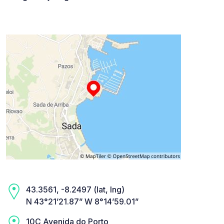
43.3561, -8.2497 (lat, lng)
N 43°21’21.87” W 8°14’59.01”
10C Avenida do Porto