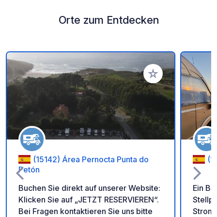
Orte zum Entdecken
Zu Ihren Favoriten 
(15142) Área Pernocta Punta do
(1
Petón
Buchen Sie direkt auf unserer Website:
Ein Be
Klicken Sie auf „JETZT RESERVIEREN“.
Stellp
Bei Fragen kontaktieren Sie uns bitte
Strom